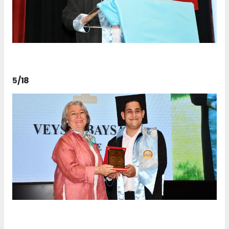
5
/18