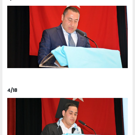
4
/18