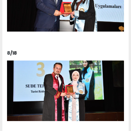
8
/18