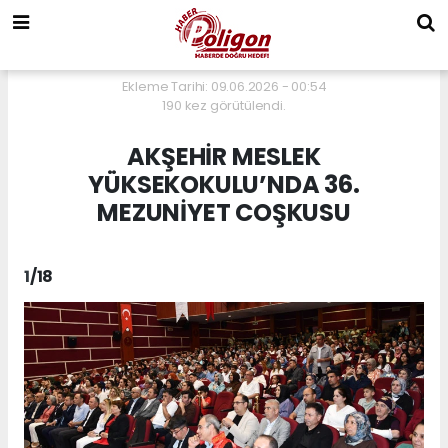
Ekleme Tarihi: 09.06.2026 - 00:54
190 kez görütülendi.
AKŞEHİR MESLEK
YÜKSEKOKULU’NDA 36.
MEZUNİYET COŞKUSU
1
/18