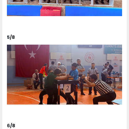
5
/8
6
/8