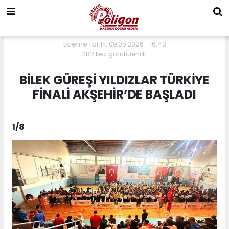
Ekleme Tarihi: 09.05.2026 - 16:43
282 kez görütülendi.
BİLEK GÜREŞİ YILDIZLAR TÜRKİYE
FİNALİ AKŞEHİR’DE BAŞLADI
1
/8