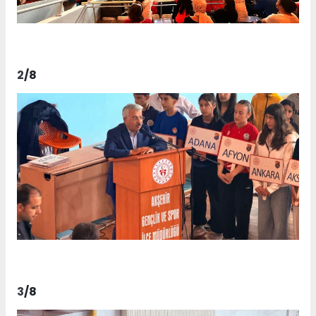
2
/8
3
/8