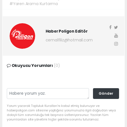
#Yaren Arama Kurtarma
Haber Poligon Editör
cemalfiliz@hotmail.com
Okuyucu Yorumları
(0)
Gönder
Yorum yazarak Topluluk Kuralları’nı kabul etmiş bulunuyor ve
haberpoligon.com sitesine yaptığınız yorumunuzla ilgili doğrudan veya
dolaylı tüm sorumluluğu tek başınıza üstleniyorsunuz. Yazılan tüm
yorumlardan site yönetimi hiçbir şekilde sorumlu tutulamaz.