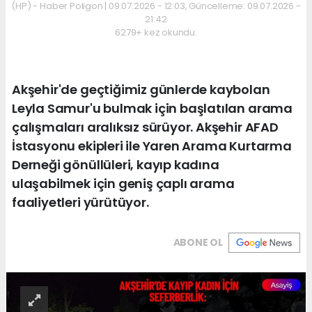
(HP) - Haber Poligon | 09.07.2026 - 12:03, Güncelleme: 09.07.2026 -
21:42
6279+ kez okundu.
Akşehir'de geçtiğimiz günlerde kaybolan
Leyla Samur'u bulmak için başlatılan arama
çalışmaları aralıksız sürüyor. Akşehir AFAD
İstasyonu ekipleri ile Yaren Arama Kurtarma
Derneği gönüllüleri, kayıp kadına
ulaşabilmek için geniş çaplı arama
faaliyetleri yürütüyor.
ABONE OL