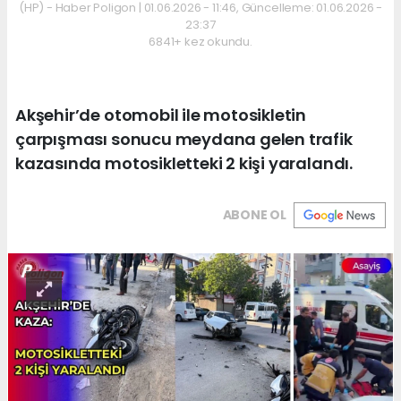
(HP) - Haber Poligon | 01.06.2026 - 11:46, Güncelleme: 01.06.2026 -
23:37
6841+ kez okundu.
Akşehir’de otomobil ile motosikletin
çarpışması sonucu meydana gelen trafik
kazasında motosikletteki 2 kişi yaralandı.
ABONE OL