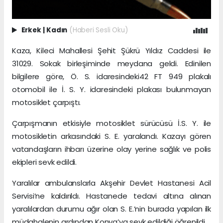
Erkek
|
Kadın
(Haberi Sesli Oku)
Kaza, Kileci Mahallesi Şehit Şükrü Yıldız Caddesi ile
31029. Sokak birleşiminde meydana geldi. Edinilen
bilgilere göre, Ö. S. idaresindeki42 FT 949 plakalı
otomobil ile İ. S. Y. idaresindeki plakası bulunmayan
motosiklet çarpıştı.
Çarpışmanın etkisiyle motosiklet sürücüsü İ.S. Y. ile
motosikletin arkasındaki S. E. yaralandı. Kazayı gören
vatandaşların ihbarı üzerine olay yerine sağlık ve polis
ekipleri sevk edildi.
Yaralılar ambulanslarla Akşehir Devlet Hastanesi Acil
Servisi’ne kaldırıldı. Hastanede tedavi altına alınan
yaralılardan durumu ağır olan S. E.’nin burada yapılan ilk
müdahalenin ardından Konya’ya sevk edildiği öğrenildi.