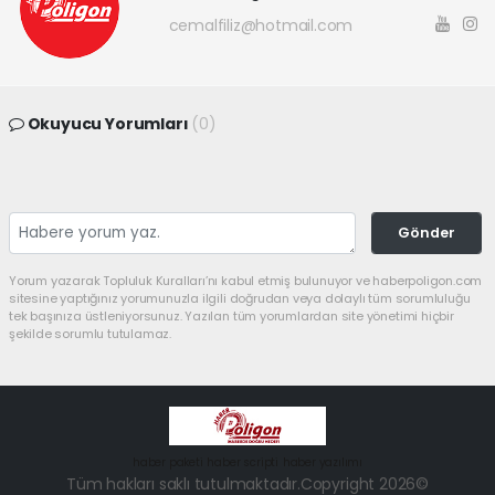
cemalfiliz@hotmail.com
Okuyucu Yorumları
(0)
Gönder
Yorum yazarak Topluluk Kuralları’nı kabul etmiş bulunuyor ve haberpoligon.com
sitesine yaptığınız yorumunuzla ilgili doğrudan veya dolaylı tüm sorumluluğu
tek başınıza üstleniyorsunuz. Yazılan tüm yorumlardan site yönetimi hiçbir
şekilde sorumlu tutulamaz.
haber paketi
haber scripti
haber yazılımı
Tüm hakları saklı tutulmaktadır.Copyright 2026©