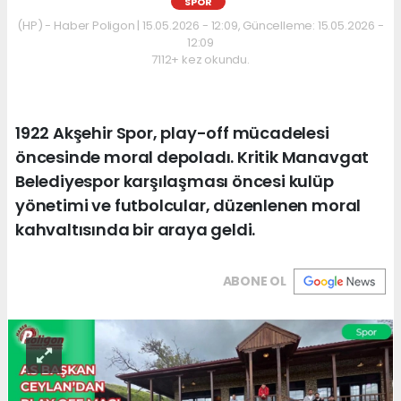
SPOR
(HP) - Haber Poligon | 15.05.2026 - 12:09, Güncelleme: 15.05.2026 -
12:09
7112+ kez okundu.
1922 Akşehir Spor, play-off mücadelesi
öncesinde moral depoladı. Kritik Manavgat
Belediyespor karşılaşması öncesi kulüp
yönetimi ve futbolcular, düzenlenen moral
kahvaltısında bir araya geldi.
ABONE OL