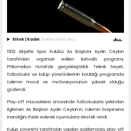
Erkek
|
Kadın
(Haberi Sesli Oku)
1922 Akşehir Spor Kulübü As Başkanı Aydın Ceylan
tarafından organize edilen kahvaltı programı,
Philomelion Hotel’de gerçekleştirildi. Teknik heyet,
futbolcular ve kulüp yöneticilerinin katıldığı programda
takımın moral ve motivasyonunun yüksek olduğu
gözlendi.
Play-off mücadelesi öncesinde futbolcularla yakından
ilgilenen As Başkan Aydın Ceylan’ın, takımın başarısına
inandığını ifade ederek oyunculara destek verdi.
Kulüp yönetimi tarafından yapılan açıklamada, play-off