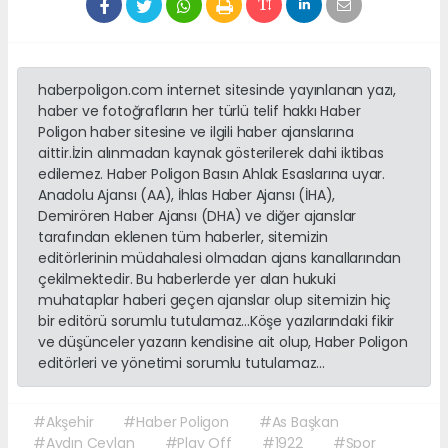
haberpoligon.com internet sitesinde yayınlanan yazı,
haber ve fotoğrafların her türlü telif hakkı Haber
Poligon haber sitesine ve ilgili haber ajanslarına
aittir.İzin alınmadan kaynak gösterilerek dahi iktibas
edilemez. Haber Poligon Basın Ahlak Esaslarına uyar.
Anadolu Ajansı (AA), İhlas Haber Ajansı (İHA),
Demirören Haber Ajansı (DHA) ve diğer ajanslar
tarafından eklenen tüm haberler, sitemizin
editörlerinin müdahalesi olmadan ajans kanallarından
çekilmektedir. Bu haberlerde yer alan hukuki
muhataplar haberi geçen ajanslar olup sitemizin hiç
bir editörü sorumlu tutulamaz...Köşe yazılarındaki fikir
ve düşünceler yazarın kendisine ait olup, Haber Poligon
editörleri ve yönetimi sorumlu tutulamaz...
#Akşehir
#Haber Poligon
#As Başkan
#Aydın Ceylan
#Play Off
#1922
#Spor