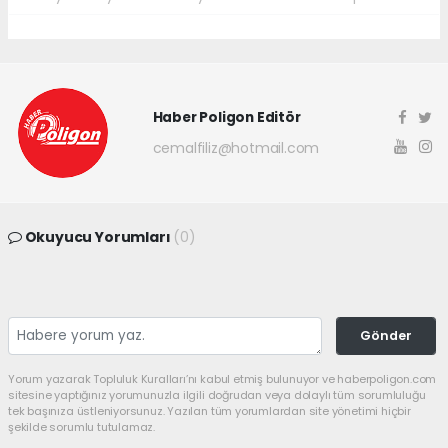
Haber Poligon Editör
cemalfiliz@hotmail.com
Okuyucu Yorumları
(0)
Gönder
Yorum yazarak Topluluk Kuralları’nı kabul etmiş bulunuyor ve haberpoligon.com
sitesine yaptığınız yorumunuzla ilgili doğrudan veya dolaylı tüm sorumluluğu
tek başınıza üstleniyorsunuz. Yazılan tüm yorumlardan site yönetimi hiçbir
şekilde sorumlu tutulamaz.