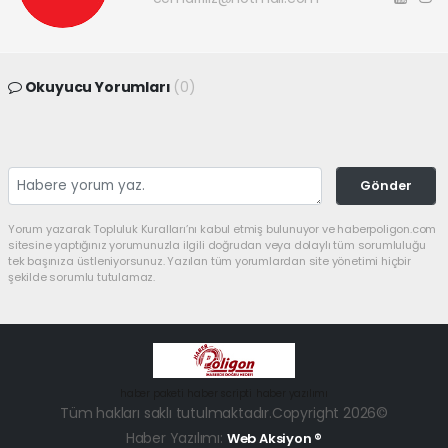
Okuyucu Yorumları
(0)
Gönder
Yorum yazarak Topluluk Kuralları’nı kabul etmiş bulunuyor ve haberpoligon.com
sitesine yaptığınız yorumunuzla ilgili doğrudan veya dolaylı tüm sorumluluğu
tek başınıza üstleniyorsunuz. Yazılan tüm yorumlardan site yönetimi hiçbir
şekilde sorumlu tutulamaz.
haber paketi
haber scripti
haber yazılımı
Tüm hakları saklı tutulmaktadır.Copyright 2026©
Haber Yazılımı:
Web Aksiyon ®