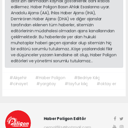
aittir.İzin alınmadan kaynak gösterilerek dahi iktibas
edilemez. Haber Poligon Basın Ahlak Esaslarına uyar.
Anadolu Ajansı (AA), İhlas Haber Ajansı (İHA),
Demirören Haber Ajansı (DHA) ve diğer ajanslar
tarafından eklenen tüm haberler, sitemizin
editörlerinin müdahalesi olmadan ajans kanallarından
çekilmektedir. Bu haberlerde yer alan hukuki
muhataplar haberi geçen ajanslar olup sitemizin hiç
bir editörü sorumlu tutulamaz...Köşe yazılarındaki fikir
ve düşünceler yazarın kendisine ait olup, Haber Poligon
editörleri ve yönetimi sorumlu tutulamaz...
#Akşehir
#Haber Poligon
#Bedriye Kılıç
#cinayet
#yargıtay
#tayfur kılıç
#oktay er
Haber Poligon Editör
cemalfiliz@hotmail.com