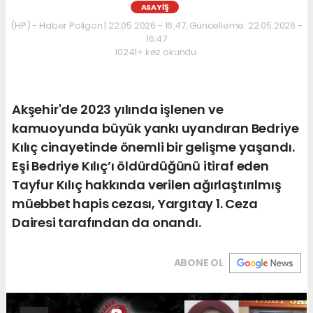
ASAYIŞ
(HP) - Haber Poligon | 22.05.2026 - 16:47, Güncelleme: 22.05.2026 -
16:47
10241+ kez okundu.
Akşehir'de 2023 yılında işlenen ve
kamuoyunda büyük yankı uyandıran Bedriye
Kılıç cinayetinde önemli bir gelişme yaşandı.
Eşi Bedriye Kılıç’ı öldürdüğünü itiraf eden
Tayfur Kılıç hakkında verilen ağırlaştırılmış
müebbet hapis cezası, Yargıtay 1. Ceza
Dairesi tarafından da onandı.
ABONE OL