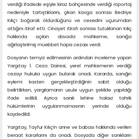
verdiği ifadede eşiyle kiraz bahçesinde verdiği röportaj
nedeniyle tartıştıklarını, çıkan kavga sonrası Bedriye
Kılıç’ı boğarak öldürdüğünü ve cesedini uçurumdan
attığını itiraf etti. Cinayet itirafı sonrası tutuklanan Kılıç
hakkında açılan davada mahkeme, sanığa
ağırlaştırılmış müebbet hapis cezası verdi.
Dosyanın temyiz edilmesinin ardından inceleme yapan
Yargıtay 1. Ceza Dairesi, yerel mahkemenin verdiği
cezayı hukuka uygun bularak onadı. Kararda, sanığın
eylemi kasten gerçekleştirdiğinin sabit olduğu
belirtilirken, yargılamanın usule uygun şekilde yapıldığı
ifade edildi. Ayrıca sanık lehine haksız tahrik
hükümlerinin uygulanmamasının yerinde olduğu
kaydedildi.
Yargıtay, Tayfur Kılıç’ın anne ve babası hakkında verilen
beraat kararlarını da onadı. Dosyada diğer sanıkların