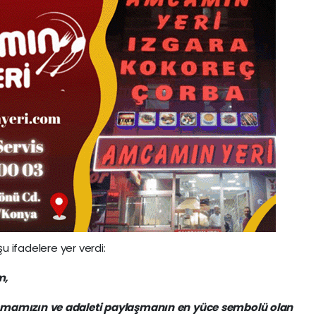
u ifadelere yer verdi:
m,
ışmamızın ve adaleti paylaşmanın en yüce sembolü olan