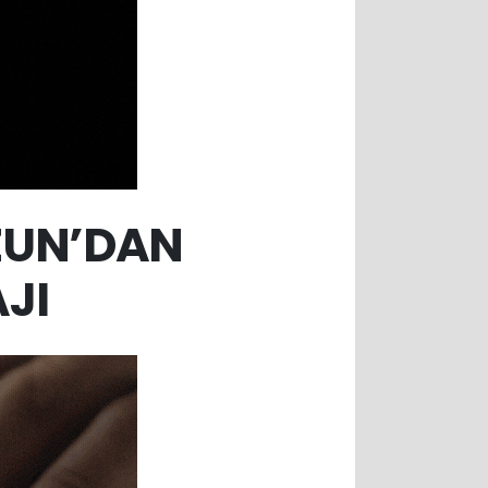
UZUN’DAN
JI