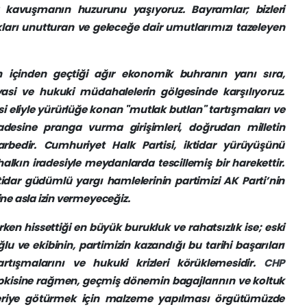
kavuşmanın huzurunu yaşıyoruz. Bayramlar; bizleri
ıkları unutturan ve geleceğe dair umutlarımızı tazeleyen
 içinden geçtiği ağır ekonomik buhranın yanı sıra,
yasi ve hukuki müdahalelerin gölgesinde karşılıyoruz.
eliyle yürürlüğe konan "mutlak butlan" tartışmaları ve
radesine pranga vurma girişimleri, doğrudan milletin
rbedir. Cumhuriyet Halk Partisi, iktidar yürüyüşünü
lkın iradesiyle meydanlarda tescillemiş bir harekettir.
dar güdümlü yargı hamlelerinin partimizi AK Parti’nin
ine asla izin vermeyeceğiz.
rken hissettiği en büyük burukluk ve rahatsızlık ise; eski
u ve ekibinin, partimizin kazandığı bu tarihi başarıları
tışmalarını ve hukuki krizleri körüklemesidir.
CHP
kisine rağmen, geçmiş dönemin bagajlarının ve koltuk
 geriye götürmek için malzeme yapılması örgütümüzde