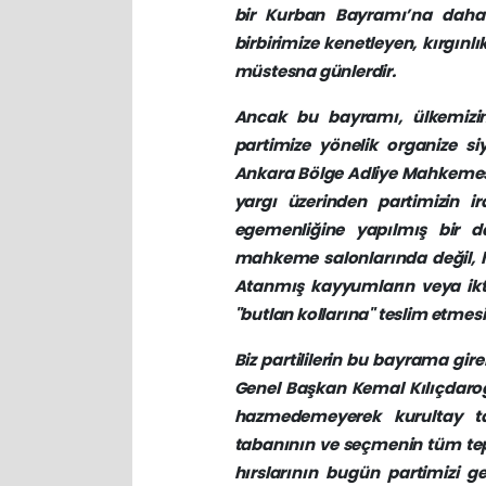
bir Kurban Bayramı’na daha 
birbirimize kenetleyen, kırgınl
müstesna günlerdir.
Ancak bu bayramı, ülkemizin
partimize yönelik organize si
Ankara Bölge Adliye Mahkemesi 
yargı üzerinden partimizin i
egemenliğine yapılmış bir da
mahkeme salonlarında değil, ha
Atanmış kayyumların veya ikti
"butlan kollarına" teslim etmes
Biz partililerin bu bayrama gire
Genel Başkan Kemal Kılıçdaroğl
hazmedemeyerek kurultay tar
tabanının ve seçmenin tüm tep
hırslarının bugün partimizi