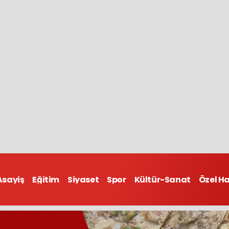
Asayiş
Eğitim
Siyaset
Spor
Kültür-Sanat
Özel H