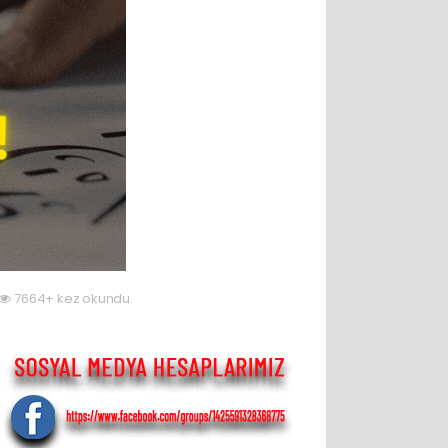
7664+ kez okundu.