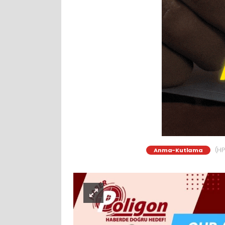
(HP
Anma-Kutlama