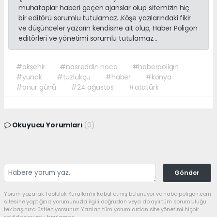
muhataplar haberi geçen ajanslar olup sitemizin hiç
bir editörü sorumlu tutulamaz...Köşe yazılarındaki fikir
ve düşünceler yazarın kendisine ait olup, Haber Poligon
editörleri ve yönetimi sorumlu tutulamaz...
#akşehir
#nasreddin hoca
#haberpoligın
#yunak
#tuzlukçu
#haber
#konya
#onur günü
#24 ağustos
#atatürk
Okuyucu Yorumları
(0)
Gönder
Yorum yazarak Topluluk Kuralları’nı kabul etmiş bulunuyor ve haberpoligon.com
sitesine yaptığınız yorumunuzla ilgili doğrudan veya dolaylı tüm sorumluluğu
tek başınıza üstleniyorsunuz. Yazılan tüm yorumlardan site yönetimi hiçbir
şekilde sorumlu tutulamaz.