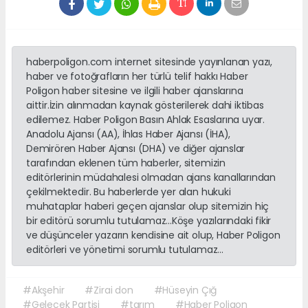
haberpoligon.com internet sitesinde yayınlanan yazı,
haber ve fotoğrafların her türlü telif hakkı Haber
Poligon haber sitesine ve ilgili haber ajanslarına
aittir.İzin alınmadan kaynak gösterilerek dahi iktibas
edilemez. Haber Poligon Basın Ahlak Esaslarına uyar.
Anadolu Ajansı (AA), İhlas Haber Ajansı (İHA),
Demirören Haber Ajansı (DHA) ve diğer ajanslar
tarafından eklenen tüm haberler, sitemizin
editörlerinin müdahalesi olmadan ajans kanallarından
çekilmektedir. Bu haberlerde yer alan hukuki
muhataplar haberi geçen ajanslar olup sitemizin hiç
bir editörü sorumlu tutulamaz...Köşe yazılarındaki fikir
ve düşünceler yazarın kendisine ait olup, Haber Poligon
editörleri ve yönetimi sorumlu tutulamaz...
#Akşehir
#Zirai don
#Hüseyin Çığ
#Gelecek Partisi
#tarım
#Haber Poligon