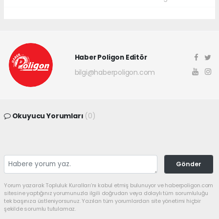
Haber Poligon Editör
bilgi@haberpoligon.com
Okuyucu Yorumları
(0)
Gönder
Yorum yazarak Topluluk Kuralları’nı kabul etmiş bulunuyor ve haberpoligon.com
sitesine yaptığınız yorumunuzla ilgili doğrudan veya dolaylı tüm sorumluluğu
tek başınıza üstleniyorsunuz. Yazılan tüm yorumlardan site yönetimi hiçbir
şekilde sorumlu tutulamaz.