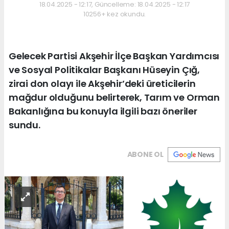
18.04.2025 - 12:17, Güncelleme: 18.04.2025 - 12:17
10256+ kez okundu.
Gelecek Partisi Akşehir İlçe Başkan Yardımcısı
ve Sosyal Politikalar Başkanı Hüseyin Çığ,
zirai don olayı ile Akşehir’deki üreticilerin
mağdur olduğunu belirterek, Tarım ve Orman
Bakanlığına bu konuyla ilgili bazı öneriler
sundu.
ABONE OL