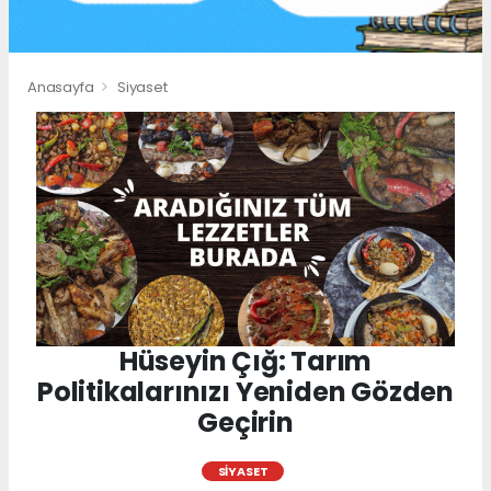
Anasayfa
Siyaset
Hüseyin Çığ: Tarım
Politikalarınızı Yeniden Gözden
Geçirin
SIYASET