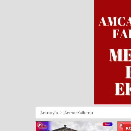
Anasayfa
Anma-Kutlama
K