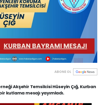
ABONE OL
neği Akşehir Temsilcisi Hüseyin Çığ, Kurban
ir kutlama mesajı yayımladı.