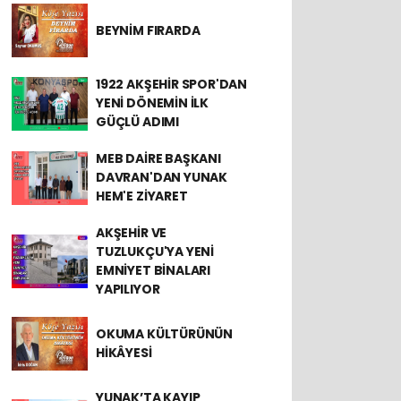
BEYNİM FIRARDA
1922 AKŞEHİR SPOR'DAN
YENİ DÖNEMİN İLK
GÜÇLÜ ADIMI
MEB DAİRE BAŞKANI
DAVRAN'DAN YUNAK
HEM'E ZİYARET
AKŞEHİR VE
TUZLUKÇU'YA YENİ
EMNİYET BİNALARI
YAPILIYOR
OKUMA KÜLTÜRÜNÜN
HİKÂYESİ
YUNAK’TA KAYIP