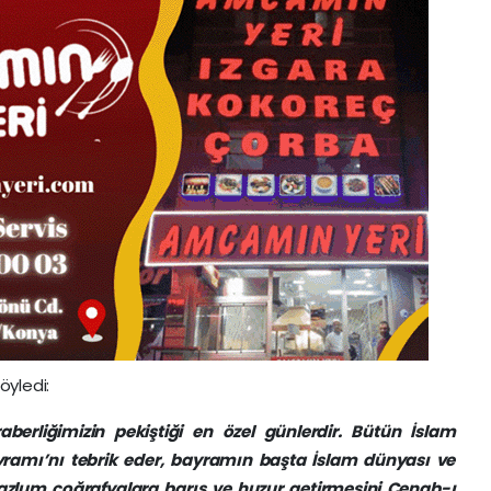
öyledi:
aberliğimizin pekiştiği en özel günlerdir. Bütün İslam
amı’nı tebrik eder, bayramın başta İslam dünyası ve
zlum coğrafyalara barış ve huzur getirmesini Cenab-ı