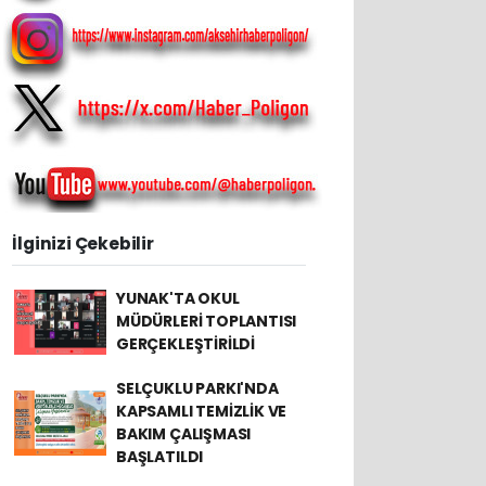
İlginizi Çekebilir
YUNAK'TA OKUL
MÜDÜRLERİ TOPLANTISI
GERÇEKLEŞTİRİLDİ
SELÇUKLU PARKI'NDA
KAPSAMLI TEMİZLİK VE
BAKIM ÇALIŞMASI
BAŞLATILDI