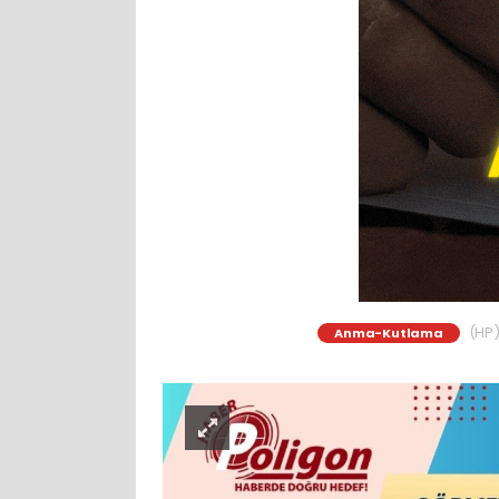
(HP)
Anma-Kutlama