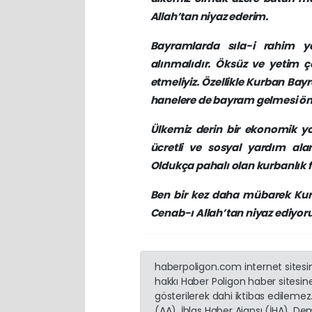
Allah’tan niyaz ederim.
Bayramlarda sıla-i rahim ya
alınmalıdır. Öksüz ve yetim ç
etmeliyiz. Özellikle Kurban Ba
hanelere de bayram gelmesi ön
Ülkemiz derin bir ekonomik yo
ücretli ve sosyal yardım al
Oldukça pahalı olan kurbanlık f
Ben bir kez daha mübarek Kurb
Cenab-ı Allah’tan niyaz ediyor
haberpoligon.com internet sitesind
hakkı Haber Poligon haber sitesine 
gösterilerek dahi iktibas edilemez
(AA), İhlas Haber Ajansı (İHA), D