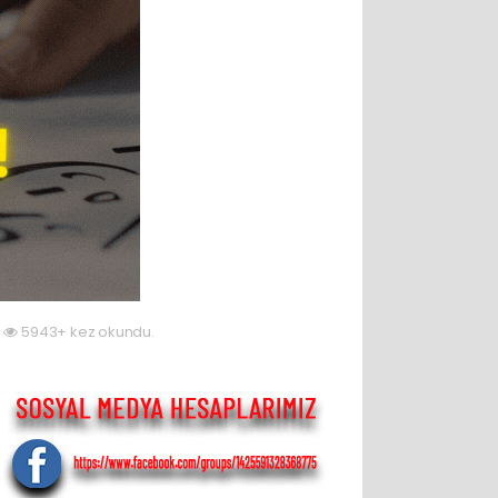
5943+ kez okundu.