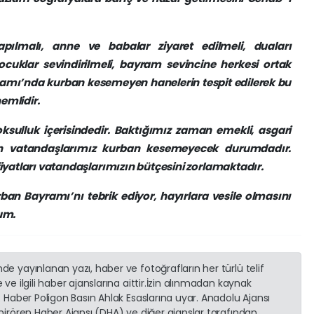
pılmalı, anne ve babalar ziyaret edilmeli, duaları
ocuklar sevindirilmeli, bayram sevincine herkesi ortak
yramı’nda kurban kesemeyen hanelerin tespit edilerek bu
emlidir.
ksulluk içerisindedir. Baktığımız zaman emekli, asgari
an vatandaşlarımız kurban kesemeyecek durumdadır.
iyatları vatandaşlarımızın bütçesini zorlamaktadır.
an Bayramı’nı tebrik ediyor, hayırlara vesile olmasını
um.
e yayınlanan yazı, haber ve fotoğrafların her türlü telif
ve ilgili haber ajanslarına aittir.İzin alınmadan kaynak
. Haber Poligon Basın Ahlak Esaslarına uyar. Anadolu Ajansı
emirören Haber Ajansı (DHA) ve diğer ajanslar tarafından