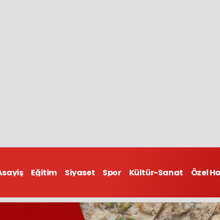
Asayiş
Eğitim
Siyaset
Spor
Kültür-Sanat
Özel H