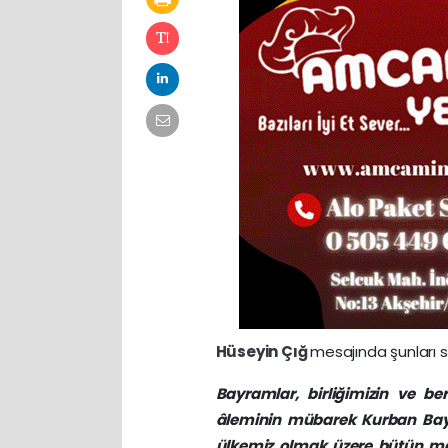
Hüseyin Çığ
mesajında şunları s
Bayramlar, birliğimizin ve ber
âleminin mübarek Kurban Bayr
ülkemiz olmak üzere bütün ma