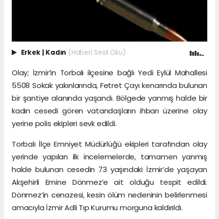
Erkek
|
Kadın
(Haberi Sesli Oku)
Olay; İzmir’in Torbalı ilçesine bağlı Yedi Eylül Mahallesi
5508 Sokak yakınlarında, Fetret Çayı kenarında bulunan
bir şantiye alanında yaşandı. Bölgede yanmış halde bir
kadın cesedi gören vatandaşların ihbarı üzerine olay
yerine polis ekipleri sevk edildi.
Torbalı İlçe Emniyet Müdürlüğü ekipleri tarafından olay
yerinde yapılan ilk incelemelerde, tamamen yanmış
halde bulunan cesedin 73 yaşındaki İzmir’de yaşayan
Akşehirli Emine Dönmez’e ait olduğu tespit edildi.
Dönmez’in cenazesi, kesin ölüm nedeninin belirlenmesi
amacıyla İzmir Adli Tıp Kurumu morguna kaldırıldı.