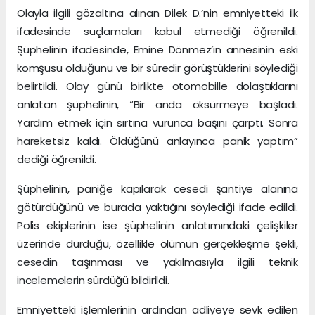
Olayla ilgili gözaltına alınan Dilek D.’nin emniyetteki ilk
ifadesinde suçlamaları kabul etmediği öğrenildi.
Şüphelinin ifadesinde, Emine Dönmez’in annesinin eski
komşusu olduğunu ve bir süredir görüştüklerini söylediği
belirtildi. Olay günü birlikte otomobille dolaştıklarını
anlatan şüphelinin, “Bir anda öksürmeye başladı.
Yardım etmek için sırtına vurunca başını çarptı. Sonra
hareketsiz kaldı. Öldüğünü anlayınca panik yaptım”
dediği öğrenildi.
Şüphelinin, paniğe kapılarak cesedi şantiye alanına
götürdüğünü ve burada yaktığını söylediği ifade edildi.
Polis ekiplerinin ise şüphelinin anlatımındaki çelişkiler
üzerinde durduğu, özellikle ölümün gerçekleşme şekli,
cesedin taşınması ve yakılmasıyla ilgili teknik
incelemelerin sürdüğü bildirildi.
Emniyetteki işlemlerinin ardından adliyeye sevk edilen