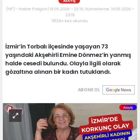
ASAYIŞ
(HP) - Haber Poligon | 19.05.2026 - 23:19, Güncelleme: 19.05.2026 -
23:19
10129+ kez okundu.
İzmir’in Torbalı ilçesinde yaşayan 73
yaşındaki Akşehirli Emine Dönmez’in yanmış
halde cesedi bulundu. Olayla ilgili olarak
gözaltına alınan bir kadın tutuklandı.
ABONE OL