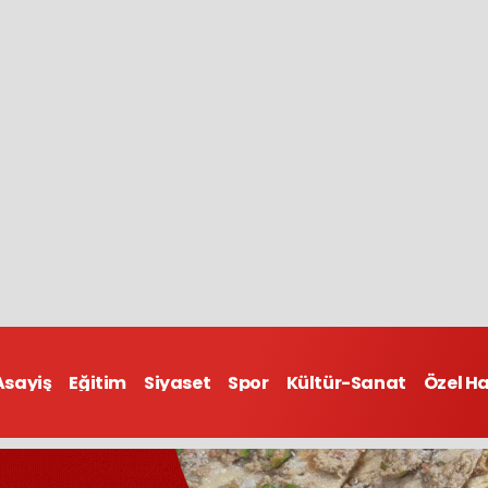
Asayiş
Eğitim
Siyaset
Spor
Kültür-Sanat
Özel H