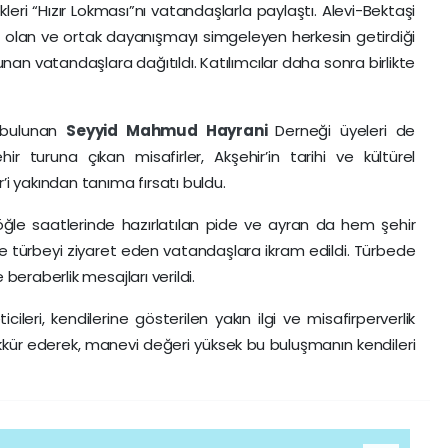
kleri “Hızır Lokması”nı vatandaşlarla paylaştı. Alevi-Bektaşi
p olan ve ortak dayanışmayı simgeleyen herkesin getirdiği
nan vatandaşlara dağıtıldı. Katılımcılar daha sonra birlikte
 bulunan
Seyyid Mahmud Hayrani
Derneği üyeleri de
hir turuna çıkan misafirler, Akşehir’in tarihi ve kültürel
r’i yakından tanıma fırsatı buldu.
le saatlerinde hazırlatılan pide ve ayran da hem şehir
 türbeyi ziyaret eden vatandaşlara ikram edildi. Türbede
 beraberlik mesajları verildi.
eri, kendilerine gösterilen yakın ilgi ve misafirperverlik
kkür ederek, manevi değeri yüksek bu buluşmanın kendileri