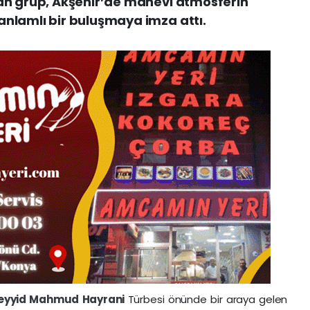
şan grup, Akşehir’de manevi atmosferin
anlamlı bir buluşmaya imza attı.
eyyid Mahmud Hayrani
Türbesi önünde bir araya gelen