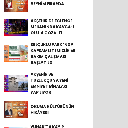
BEYNİM FIRARDA
AKŞEHİR'DE EĞLENCE
MEKANINDA KAVGA: 1
ÖLÜ, 4 GÖZALTI
SELÇUKLU PARKI'NDA
KAPSAMLI TEMİZLİK VE
BAKIM ÇALIŞMASI
BAŞLATILDI
AKŞEHİR VE
TUZLUKÇU'YA YENİ
EMNİYET BİNALARI
YAPILIYOR
OKUMA KÜLTÜRÜNÜN
HİKÂYESİ
YUNAK’TA KAYIP