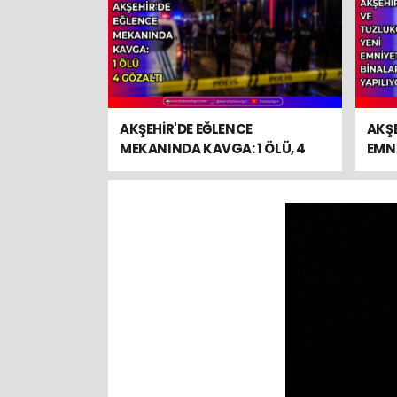
AKŞEHİR'DE EĞLENCE
AKŞE
MEKANINDA KAVGA: 1 ÖLÜ, 4
EMNİ
GÖZALTI