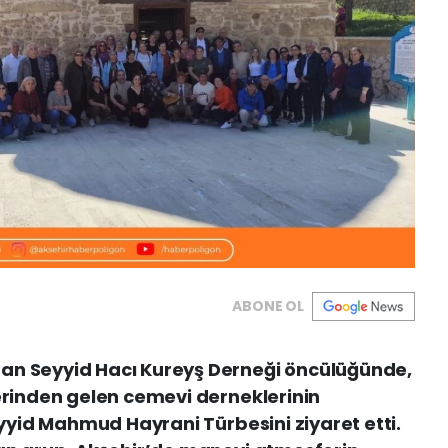
ABONE OL
an Seyyid Hacı Kureyş Derneği öncülüğünde,
lerinden gelen cemevi derneklerinin
Seyyid Mahmud Hayrani Türbesini ziyaret etti.