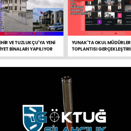
HİR VE TUZLUKÇU'YA YENİ
YUNAK'TA OKUL MÜDÜRLER
YET BİNALARI YAPILIYOR
TOPLANTISI GERÇEKLEŞTİRİ