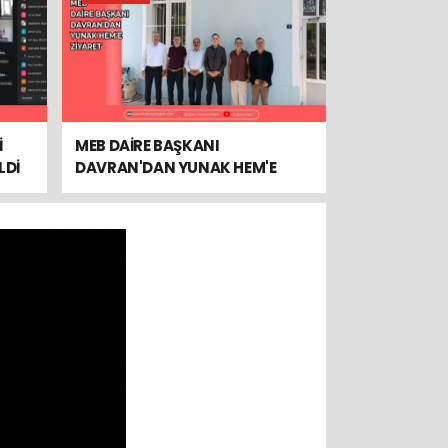
İ
MEB DAİRE BAŞKANI
LDİ
DAVRAN'DAN YUNAK HEM'E
ZİYARET