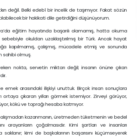
n değil. Belki edebî bir incelik de taşımıyor. Fakat sözün
abilecek bir hakikati dile getirdiğini düşünüyorum.
nya’da eğitim hayatında başarılı olamamış, hatta okuma
 sebebiyle okuldan uzaklaştırılmış bir Türk. Ancak hayat
nlığa kapılmamış, çalışmış, mücadele etmiş ve sonunda
n sahibi olmuş.
ken nokta, servetin miktarı değil; insanın önüne çıkan
dır.
e emek arasındaki ilişkiyi unuttuk. Birçok insan sonuçlara
 ortaya çıkaran yılları görmek istemiyor. Zirveyi görüyor,
üyor, kökü ve toprağı hesaba katmıyor.
ise, çalışmadan kazanmanın, üretmeden tüketmenin ve bedel
ı arayanların çoğalmasıdır. Kimi şartları ve insanları
a saklanır; kimi de başkalarının başarısını küçümseyerek