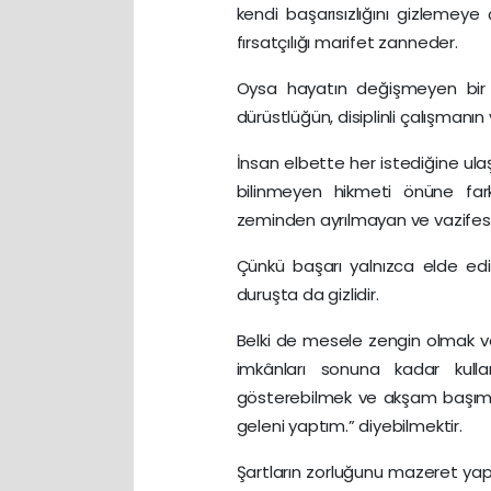
kendi başarısızlığını gizlemeye ç
fırsatçılığı marifet zanneder.
Oysa hayatın değişmeyen bir ka
dürüstlüğün, disiplinli çalışmanın 
İnsan elbette her istediğine ula
bilinmeyen hikmeti önüne farkl
zeminden ayrılmayan ve vazifesi
Çünkü başarı yalnızca elde edi
duruşta da gizlidir.
Belki de mesele zengin olmak v
imkânları sonuna kadar kull
gösterebilmek ve akşam başımı
geleni yaptım.” diyebilmektir.
Şartların zorluğunu mazeret ya