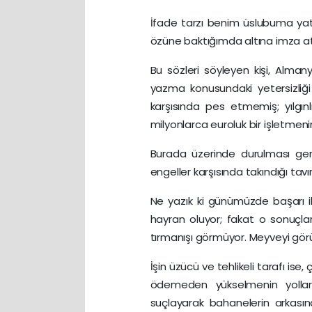
İfade tarzı benim üslubuma yatkı
özüne baktığımda altına imza atıl
Bu sözleri söyleyen kişi, Alma
yazma konusundaki yetersizliği
karşısında pes etmemiş; yılgı
milyonlarca euroluk bir işletmeni
Burada üzerinde durulması gere
engeller karşısında takındığı tavır
Ne yazık ki günümüzde başarı il
hayran oluyor; fakat o sonuçları
tırmanışı görmüyor. Meyveyi gör
İşin üzücü ve tehlikeli tarafı 
ödemeden yükselmenin yolların
suçlayarak bahanelerin arkasın