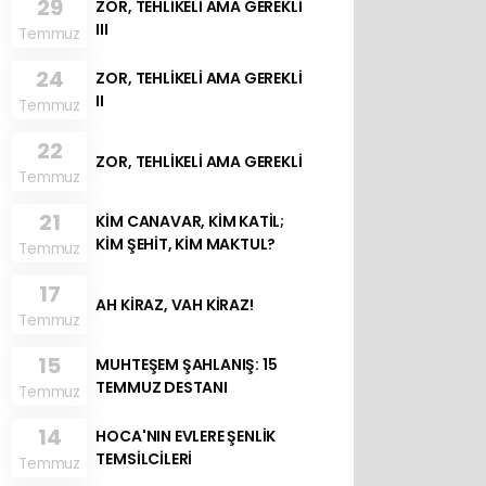
29
ZOR, TEHLİKELİ AMA GEREKLİ
III
Temmuz
24
ZOR, TEHLİKELİ AMA GEREKLİ
II
Temmuz
22
ZOR, TEHLİKELİ AMA GEREKLİ
Temmuz
21
KİM CANAVAR, KİM KATİL;
KİM ŞEHİT, KİM MAKTUL?
Temmuz
17
AH KİRAZ, VAH KİRAZ!
Temmuz
15
MUHTEŞEM ŞAHLANIŞ: 15
TEMMUZ DESTANI
Temmuz
14
HOCA'NIN EVLERE ŞENLİK
TEMSİLCİLERİ
Temmuz