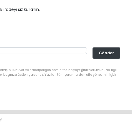
 ifadeyi siz kullanın.
Gönder
etmiş bulunuyor ve haberpoligon.com sitesine yaptığınız yorumunuzla ilgili
 başınıza üstleniyorsunuz. Yazılan tüm yorumlardan site yönetimi hiçbir
yı