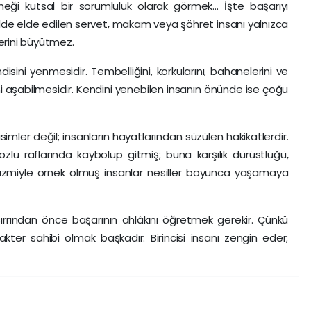
ği kutsal bir sorumluluk olarak görmek... İşte başarıyı
hâlde elde edilen servet, makam veya şöhret insanı yalnızca
erini büyütmez.
sini yenmesidir. Tembelliğini, korkularını, bahanelerini ve
ni aşabilmesidir. Kendini yenebilen insanın önünde ise çoğu
simler değil; insanların hayatlarından süzülen hakikatlerdir.
lu raflarında kaybolup gitmiş; buna karşılık dürüstlüğü,
azmiyle örnek olmuş insanlar nesiller boyunca yaşamaya
ırrından önce başarının ahlâkını öğretmek gerekir. Çünkü
kter sahibi olmak başkadır. Birincisi insanı zengin eder;