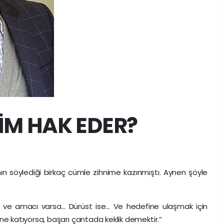
İM HAK EDER?
nının söylediği birkaç cümle zihnime kazınmıştı. Aynen şöyle
ı ve amacı varsa... Dürüst ise... Ve hedefine ulaşmak için
e katıyorsa, başarı çantada keklik demektir.”