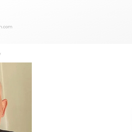
on.com
r