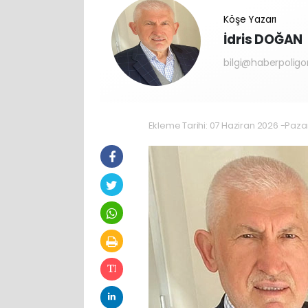
Köşe Yazarı
İdris DOĞAN
bilgi@haberpolig
Ekleme Tarihi: 07 Haziran 2026 -Paza