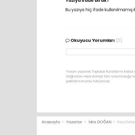
Yazıya ifade bırak !
Bu yazıya hiç ifade kullanılmamış ilk
Okuyucu Yorumları
(0)
Yorum yazarak Topluluk Kuralları’nı kabul 
doğrudan veya dolaylı tüm sorumluluğu tek
şekilde sorumlu tutulamaz.
Anasayfa
Yazarlar
İdris DOĞAN
Yazı Deta