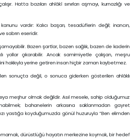
alışır. Hatta bazıları ahlâkî sınırları aşmayı, kurnazlığı ve
nunu vardır: Kalıcı başarı, tesadüflerin değil; inancın,
ve sabrın eseridir.
şamayabilir. Bazen şartlar, bazen sağlık, bazen de kaderin
ı yollar çıkarabilir. Ancak samimiyetle çalışan, meşru
ni hakkıyla yerine getiren insan hiçbir zaman kaybetmez.
len sonuçta değil, o sonuca giderken gösterilen ahlâklı
eya meşhur olmak değildir. Asıl mesele, sahip olduğumuz
anabilmek; bahanelerin arkasına saklanmadan gayret
zı yastığa koyduğumuzda gönül huzuruyla “Ben elimden
pmamak, dürüstlüğü hayatın merkezine koymak, bir hedef