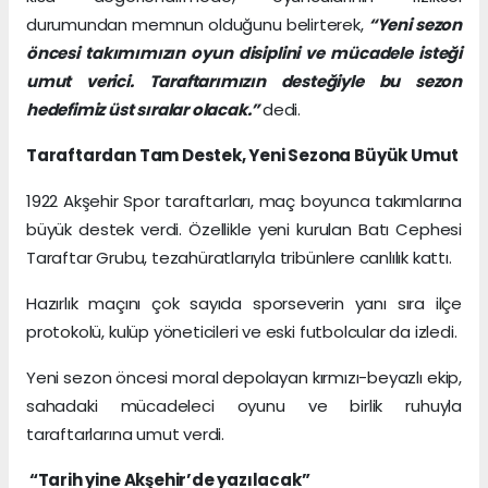
durumundan memnun olduğunu belirterek,
“Yeni sezon
öncesi takımımızın oyun disiplini ve mücadele isteği
umut verici. Taraftarımızın desteğiyle bu sezon
hedefimiz üst sıralar olacak.”
dedi.
Taraftardan Tam Destek, Yeni Sezona Büyük Umut
1922 Akşehir Spor taraftarları, maç boyunca takımlarına
büyük destek verdi. Özellikle yeni kurulan Batı Cephesi
Taraftar Grubu, tezahüratlarıyla tribünlere canlılık kattı.
Hazırlık maçını çok sayıda sporseverin yanı sıra ilçe
protokolü, kulüp yöneticileri ve eski futbolcular da izledi.
Yeni sezon öncesi moral depolayan kırmızı-beyazlı ekip,
sahadaki mücadeleci oyunu ve birlik ruhuyla
taraftarlarına umut verdi.
“Tarih yine Akşehir’de yazılacak”