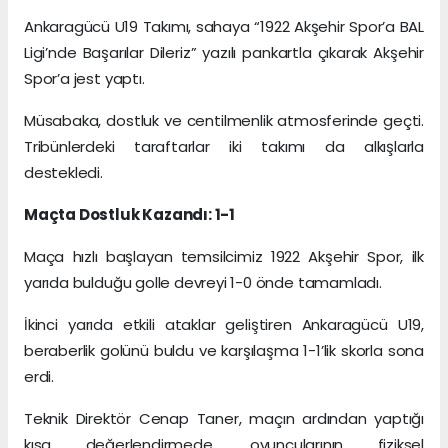
Ankaragücü U19 Takımı, sahaya “1922 Akşehir Spor’a BAL
Ligi’nde Başarılar Dileriz” yazılı pankartla çıkarak Akşehir
Spor’a jest yaptı.
Müsabaka, dostluk ve centilmenlik atmosferinde geçti.
Tribünlerdeki taraftarlar iki takımı da alkışlarla
destekledi.
Maçta Dostluk Kazandı: 1-1
Maça hızlı başlayan temsilcimiz 1922 Akşehir Spor, ilk
yarıda bulduğu golle devreyi 1-0 önde tamamladı.
İkinci yarıda etkili ataklar geliştiren Ankaragücü U19,
beraberlik golünü buldu ve karşılaşma 1-1’lik skorla sona
erdi.
Teknik Direktör Cenap Taner, maçın ardından yaptığı
kısa değerlendirmede, oyuncularının fiziksel