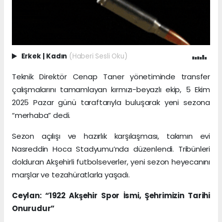
Erkek
|
Kadın
(Haberi Sesli Oku)
Teknik Direktör Cenap Taner yönetiminde transfer
çalışmalarını tamamlayan kırmızı-beyazlı ekip, 5 Ekim
2025 Pazar günü taraftarıyla buluşarak yeni sezona
“merhaba” dedi.
Sezon açılışı ve hazırlık karşılaşması, takımın evi
Nasreddin Hoca Stadyumu’nda düzenlendi. Tribünleri
dolduran Akşehirli futbolseverler, yeni sezon heyecanını
marşlar ve tezahüratlarla yaşadı.
Ceylan: “1922 Akşehir Spor İsmi, Şehrimizin Tarihi
Onurudur”