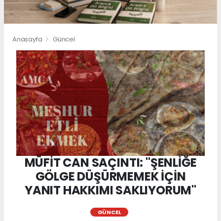
Anasayfa
Güncel
MÜFİT CAN SAÇINTI: "ŞENLİĞE
GÖLGE DÜŞÜRMEMEK İÇİN
YANIT HAKKIMI SAKLIYORUM"
GÜNCEL