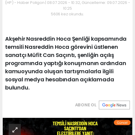
(HP) - Haber Poligon | 08.07.2026 - 10:32, Güncelleme: 09.07.2026 -
10:25
5606 kez okundu.
Akşehir Nasreddin Hoca Şenliği kapsamında
temsili Nasreddin Hoca görevini üstlenen
sanatçı Müfit Can Saçıntı, şenliğin açılış
programında yaptığı konuşmanın ardından
kamuoyunda oluşan tartışmalarla ilgili
sosyal medya hesabından açıklamada
bulundu.
ABONE OL