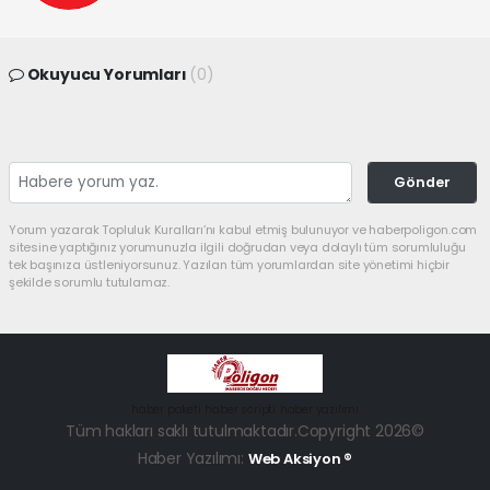
Okuyucu Yorumları
(0)
Gönder
Yorum yazarak Topluluk Kuralları’nı kabul etmiş bulunuyor ve haberpoligon.com
sitesine yaptığınız yorumunuzla ilgili doğrudan veya dolaylı tüm sorumluluğu
tek başınıza üstleniyorsunuz. Yazılan tüm yorumlardan site yönetimi hiçbir
şekilde sorumlu tutulamaz.
haber paketi
haber scripti
haber yazılımı
Tüm hakları saklı tutulmaktadır.Copyright 2026©
Haber Yazılımı:
Web Aksiyon ®