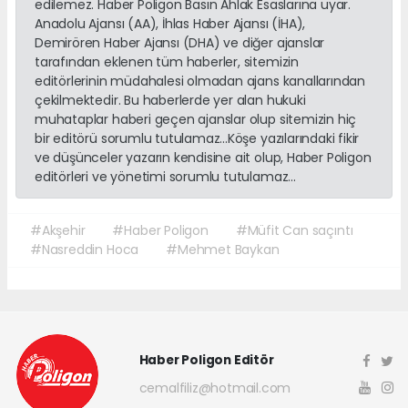
edilemez. Haber Poligon Basın Ahlak Esaslarına uyar.
Anadolu Ajansı (AA), İhlas Haber Ajansı (İHA),
Demirören Haber Ajansı (DHA) ve diğer ajanslar
tarafından eklenen tüm haberler, sitemizin
editörlerinin müdahalesi olmadan ajans kanallarından
çekilmektedir. Bu haberlerde yer alan hukuki
muhataplar haberi geçen ajanslar olup sitemizin hiç
bir editörü sorumlu tutulamaz...Köşe yazılarındaki fikir
ve düşünceler yazarın kendisine ait olup, Haber Poligon
editörleri ve yönetimi sorumlu tutulamaz...
#Akşehir
#Haber Poligon
#Müfit Can saçıntı
#Nasreddin Hoca
#Mehmet Baykan
Haber Poligon Editör
cemalfiliz@hotmail.com