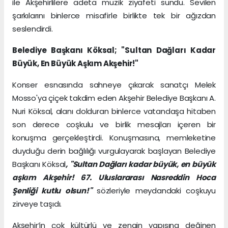
ile Akşehirlilere adeta müzik ziyafeti sundu. Sevilen
şarkılarını binlerce misafirle birlikte tek bir ağızdan
seslendirdi.
Belediye Başkanı Köksal; "Sultan Dağları Kadar
Büyük, En Büyük Aşkım Akşehir!"
Konser esnasında sahneye çıkarak sanatçı Melek
Mosso'ya çiçek takdim eden Akşehir Belediye Başkanı A.
Nuri Köksal, alanı dolduran binlerce vatandaşa hitaben
son derece coşkulu ve birlik mesajları içeren bir
konuşma gerçekleştirdi. Konuşmasına, memleketine
duyduğu derin bağlılığı vurgulayarak başlayan Belediye
Başkanı Köksal
, "Sultan Dağları kadar büyük, en büyük
aşkım Akşehir! 67. Uluslararası Nasreddin Hoca
Şenliği kutlu olsun!"
sözleriyle meydandaki coşkuyu
zirveye taşıdı.
Akşehir’in çok kültürlü ve zengin yapısına değinen