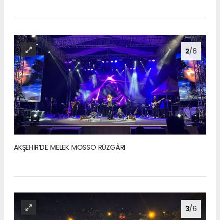
2
/6
AKŞEHİR’DE MELEK MOSSO RÜZGÂRI
3
/6