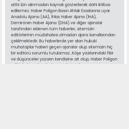
aittir.İzin alınmadan kaynak gösterilerek dahi iktibas
edilemez. Haber Poligon Basın Ahlak Esaslarına uyar.
Anadolu Ajansı (AA), İhlas Haber Ajansı (İHA),
Demirören Haber Ajansı (DHA) ve diğer ajanslar
tarafından eklenen tüm haberler, sitemizin
editörlerinin müdahalesi olmadan ajans kanallarından
çekilmektedir. Bu haberlerde yer alan hukuki
muhataplar haberi geçen ajanslar olup sitemizin hiç
bir editörü sorumlu tutulamaz...Köşe yazılarındaki fikir
ve düşünceler yazarın kendisine ait olup, Haber Poligon
editörleri ve yönetimi sorumlu tutulamaz...
#Akşehir
#Haber Poligon
#Melek Mosso
#Ahmet Nuri Köksal
Haber Poligon Editör
cemalfiliz@hotmail.com