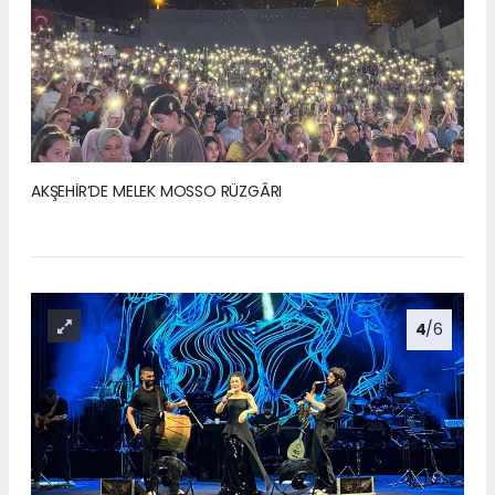
AKŞEHİR’DE MELEK MOSSO RÜZGÂRI
4
/6