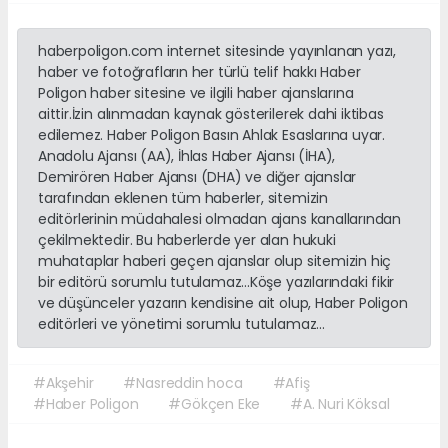
haberpoligon.com internet sitesinde yayınlanan yazı,
haber ve fotoğrafların her türlü telif hakkı Haber
Poligon haber sitesine ve ilgili haber ajanslarına
aittir.İzin alınmadan kaynak gösterilerek dahi iktibas
edilemez. Haber Poligon Basın Ahlak Esaslarına uyar.
Anadolu Ajansı (AA), İhlas Haber Ajansı (İHA),
Demirören Haber Ajansı (DHA) ve diğer ajanslar
tarafından eklenen tüm haberler, sitemizin
editörlerinin müdahalesi olmadan ajans kanallarından
çekilmektedir. Bu haberlerde yer alan hukuki
muhataplar haberi geçen ajanslar olup sitemizin hiç
bir editörü sorumlu tutulamaz...Köşe yazılarındaki fikir
ve düşünceler yazarın kendisine ait olup, Haber Poligon
editörleri ve yönetimi sorumlu tutulamaz...
#Akşehir
#Nasreddin hoca
#Afiş
#Haber Poligon
#Gökçen Eke
#A. Nuri Köksal