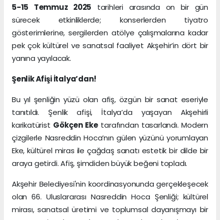
5-15 Temmuz 2025
tarihleri arasında on bir gün
sürecek etkinliklerde; konserlerden tiyatro
gösterimlerine, sergilerden atölye çalışmalarına kadar
pek çok kültürel ve sanatsal faaliyet Akşehir’in dört bir
yanına yayılacak.
Şenlik Afişi İtalya’dan!
Bu yıl şenliğin yüzü olan afiş, özgün bir sanat eseriyle
tanıtıldı. Şenlik afişi, İtalya’da yaşayan Akşehirli
karikatürist
Gökçen Eke
tarafından tasarlandı. Modern
çizgilerle Nasreddin Hoca’nın gülen yüzünü yorumlayan
Eke, kültürel miras ile çağdaş sanatı estetik bir dilde bir
araya getirdi. Afiş, şimdiden büyük beğeni topladı.
Akşehir Belediyesi'nin koordinasyonunda gerçekleşecek
olan 66. Uluslararası Nasreddin Hoca Şenliği; kültürel
mirası, sanatsal üretimi ve toplumsal dayanışmayı bir