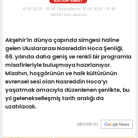
KÜLTÜR-SANAT
15.05.2025 - 15:36, Güncelleme: 15.05.2025 - 15:36
10030+ kez okundu.
Akşehir’in dünya çapında simgesi haline
gelen Uluslararası Nasreddin Hoca Şenliği,
66. yılında daha geniş ve renkli bir programla
misafirleriyle buluşmaya hazırlanıyor.
Mizahın, hoşgörünün ve halk kültürünün
evrensel sesi olan Nasreddin Hoca’yı
yaşatmak amacıyla düzenlenen şenlikte, bu
yıl gelenekselleşmiş tarih aralığı da
uzatılacak.
ABONE OL