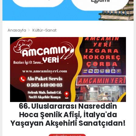
Anasayfa
Kültür-Sanat
66. Uluslararası Nasreddin
Hoca Şenlik Afişi, İtalya'da
Yaşayan Akşehirli Sanatçıdan!