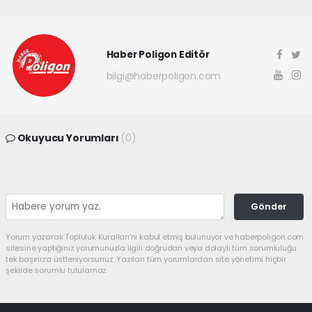
Haber Poligon Editör
bilgi@haberpoligon.com
Okuyucu Yorumları
(0)
Gönder
Yorum yazarak Topluluk Kuralları’nı kabul etmiş bulunuyor ve haberpoligon.com
sitesine yaptığınız yorumunuzla ilgili doğrudan veya dolaylı tüm sorumluluğu
tek başınıza üstleniyorsunuz. Yazılan tüm yorumlardan site yönetimi hiçbir
şekilde sorumlu tutulamaz.