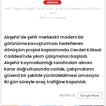
GÜNCEL
(HP) - Haber Poligon | 18.06.2026 - 16:46, Güncelleme: 19.06.2026 -
10:47
6391+ kez okundu.
Akşehir'de şehir merkezini modern bir
görünüme kavuşturması hedeflenen
dönüşüm projesi kapsamında Cevdet Köksal
Caddesi'nde yıkım çalışmaları başladı.
Akşehir Kaymakamlığı tarafından alınan
karar doğrultusunda cadde, çalışmaların
güvenli bir şekilde yürütülebilmesi amacıyla
iki gün süreyle araç trafiğine kapatıldı.
ABONE OL