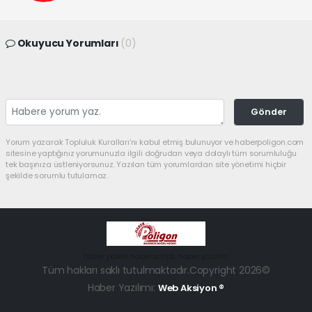
Okuyucu Yorumları
(0)
Gönder
Yorum yazarak Topluluk Kuralları’nı kabul etmiş bulunuyor ve haberpoligon.com
sitesine yaptığınız yorumunuzla ilgili doğrudan veya dolaylı tüm sorumluluğu
tek başınıza üstleniyorsunuz. Yazılan tüm yorumlardan site yönetimi hiçbir
şekilde sorumlu tutulamaz.
haber paketi
haber scripti
haber yazılımı
Tüm hakları saklı tutulmaktadır.Copyright 2026©
Haber Yazılımı:
Web Aksiyon ®