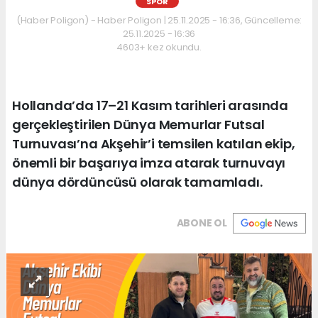
SPOR
(Haber Poligon) - Haber Poligon | 25.11.2025 - 16:36, Güncelleme:
25.11.2025 - 16:36
4603+ kez okundu.
Hollanda’da 17–21 Kasım tarihleri arasında
gerçekleştirilen Dünya Memurlar Futsal
Turnuvası’na Akşehir’i temsilen katılan ekip,
önemli bir başarıya imza atarak turnuvayı
dünya dördüncüsü olarak tamamladı.
ABONE OL