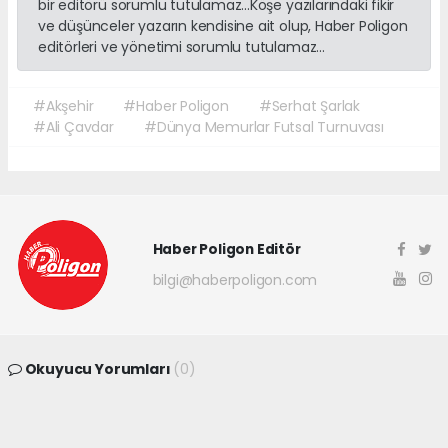
bir editörü sorumlu tutulamaz...Köşe yazılarındaki fikir
ve düşünceler yazarın kendisine ait olup, Haber Poligon
editörleri ve yönetimi sorumlu tutulamaz...
#Akşehir
#Haber Poligon
#Serhat Şarlak
#Ali Çavdar
#Dünya Memurlar Futsal Turnuvası
Haber Poligon Editör
bilgi@haberpoligon.com
Okuyucu Yorumları
(0)