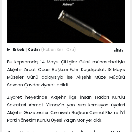
Erkek
|
Kadın
(Haberi Sesli Oku)
Bu kapsamda, 14 Mayıs Çiftçiler Günü münasebetiyle
Akşehir Ziraat Odası Başkanı Fahri Küçükpolat, 18 Mayıs
Müzeler Günü dolayısıyla ise Akşehir Müze Müdürü
Sevcan Çavdar ziyaret edildi.
Ziyaret heyetinde Akşehir İlçe İnsan Hakları Kurulu
Sekreteri Ahmet Yılmaz’ın yanı sıra komisyon üyeleri
Akşehir Gazeteciler Cemiyeti Başkanı Cemal Filiz ile İYİ
Parti Yönetim Kurulu Üyesi Yalçın Mor yer aldı.