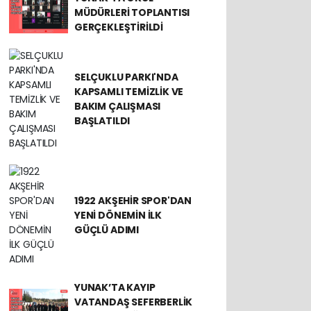
MÜDÜRLERİ TOPLANTISI
GERÇEKLEŞTİRİLDİ
SELÇUKLU PARKI'NDA
KAPSAMLI TEMİZLİK VE
BAKIM ÇALIŞMASI
BAŞLATILDI
1922 AKŞEHİR SPOR'DAN
YENİ DÖNEMİN İLK
GÜÇLÜ ADIMI
YUNAK’TA KAYIP
VATANDAŞ SEFERBERLİK