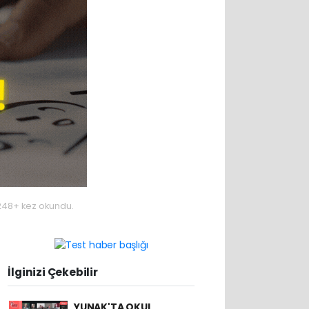
48+ kez okundu.
İlginizi Çekebilir
YUNAK'TA OKUL