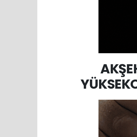
AKŞEH
YÜKSEKO