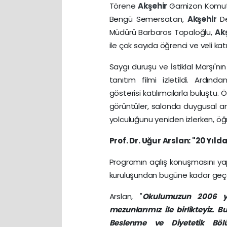
Törene
Akşehir
Garnizon Komut
Bengü Semersatan,
Akşehir
D
Müdürü Barbaros Topaloğlu,
Ak
ile çok sayıda öğrenci ve veli katıl
Saygı duruşu ve İstiklal Marşı'
tanıtım filmi izletildi. Ardınd
gösterisi katılımcılarla buluştu. Ö
görüntüler, salonda duygusal an
yolculuğunu yeniden izlerken, öğren
Prof. Dr. Uğur Arslan: "20 Yıl
Programın açılış konuşmasını ya
kuruluşundan bugüne kadar geçen
Arslan, "
Okulumuzun 2006 yıl
mezunlarımız ile birlikteyiz.
Beslenme ve Diyetetik Böl