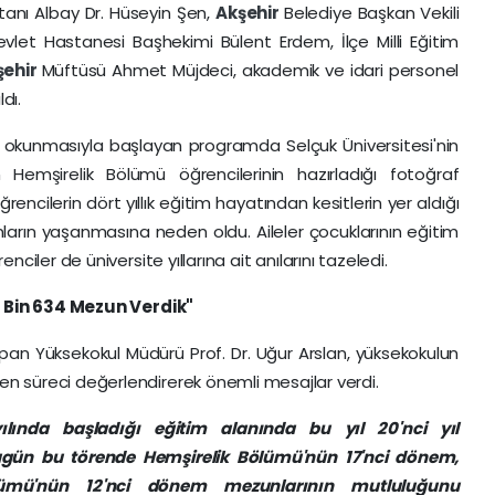
anı Albay Dr. Hüseyin Şen,
Akşehir
Belediye Başkan Vekili
evlet Hastanesi Başhekimi Bülent Erdem, İlçe Milli Eğitim
şehir
Müftüsü Ahmet Müjdeci, akademik ve idari personel
dı.
nın okunmasıyla başlayan programda Selçuk Üniversitesi'nin
an Hemşirelik Bölümü öğrencilerinin hazırladığı fotoğraf
ğrencilerin dört yıllık eğitim hayatından kesitlerin yer aldığı
ların yaşanmasına neden oldu. Aileler çocuklarının eğitim
ciler de üniversite yıllarına ait anılarını tazeledi.
da Bin 634 Mezun Verdik"
pan Yüksekokul Müdürü Prof. Dr. Uğur Arslan, yüksekokulun
 süreci değerlendirerek önemli mesajlar verdi.
ında başladığı eğitim alanında bu yıl 20'nci yıl
 Bugün bu törende Hemşirelik Bölümü'nün 17'nci dönem,
ümü'nün 12'nci dönem mezunlarının mutluluğunu