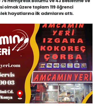
 76 Hemşirelik Bölümü ve 43 Beslenme ve
si olmak üzere toplam 119 öğrenci
ek hayatlarına ilk adımlarını attı.