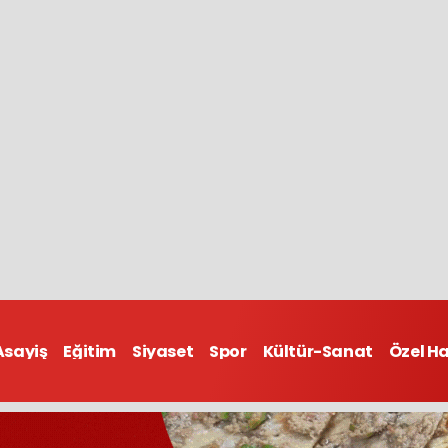
Asayiş
Eğitim
Siyaset
Spor
Kültür-Sanat
Özel H