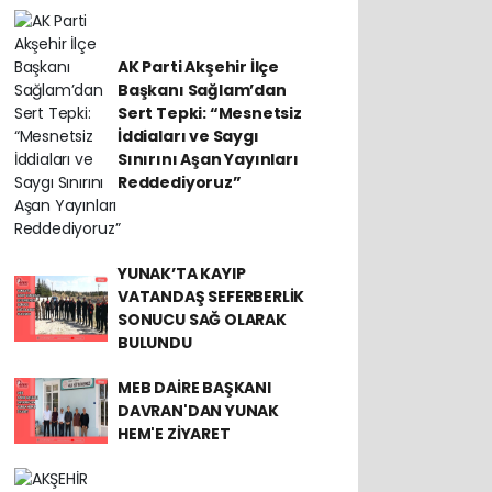
AK Parti Akşehir İlçe
Başkanı Sağlam’dan
Sert Tepki: “Mesnetsiz
İddiaları ve Saygı
Sınırını Aşan Yayınları
Reddediyoruz”
YUNAK’TA KAYIP
VATANDAŞ SEFERBERLİK
SONUCU SAĞ OLARAK
BULUNDU
MEB DAİRE BAŞKANI
DAVRAN'DAN YUNAK
HEM'E ZİYARET