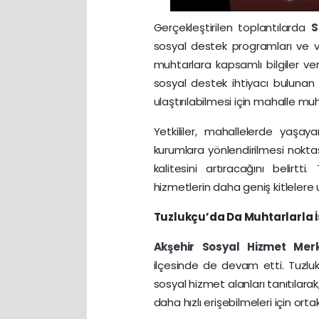
Gerçekleştirilen toplantılarda
S
sosyal destek programları ve v
muhtarlara kapsamlı bilgiler veril
sosyal destek ihtiyacı bulunan
ulaştırılabilmesi için mahalle muh
Yetkililer, mahallelerde yaşaya
kurumlara yönlendirilmesi nokt
kalitesini artıracağını belirtti
hizmetlerin daha geniş kitlelere
Tuzlukçu’da Da Muhtarlarla İ
Akşehir
Sosyal Hizmet Mer
ilçesinde de devam etti. Tuzluk
sosyal hizmet alanları tanıtılar
daha hızlı erişebilmeleri için ort