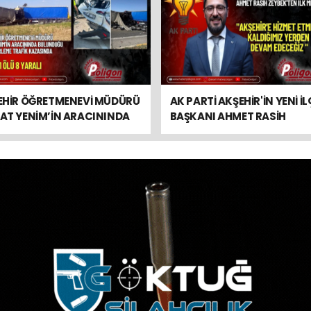
EHİR ÖĞRETMENEVİ MÜDÜRÜ
AK PARTİ AKŞEHİR'İN YENİ İL
AT YENİM’İN ARACININDA
BAŞKANI AHMET RASİH
UNDUĞU ZİNCİRLEME TRAFİK
ZEYBEK'TEN İLK MESAJ
SINDA 1 ÖLÜ 9 YARALI