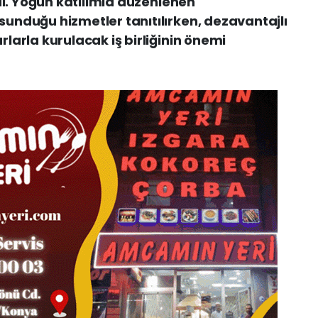
di. Yoğun katılımla düzenlenen
nduğu hizmetler tanıtılırken, dezavantajlı
larla kurulacak iş birliğinin önemi