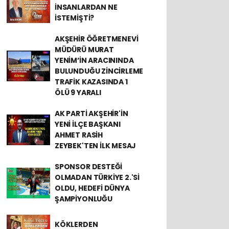
İNSANLARDAN NE
İSTEMİŞTİ?
AKŞEHİR ÖĞRETMENEVİ
MÜDÜRÜ MURAT
YENİM’İN ARACININDA
BULUNDUĞU ZİNCİRLEME
TRAFİK KAZASINDA 1
ÖLÜ 9 YARALI
AK PARTİ AKŞEHİR'İN
YENİ İLÇE BAŞKANI
AHMET RASİH
ZEYBEK'TEN İLK MESAJ
SPONSOR DESTEĞİ
OLMADAN TÜRKİYE 2.'Sİ
OLDU, HEDEFİ DÜNYA
ŞAMPİYONLUĞU
KÖKLERDEN