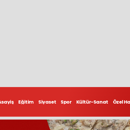
Asayiş
Eğitim
Siyaset
Spor
Kültür-Sanat
Özel H