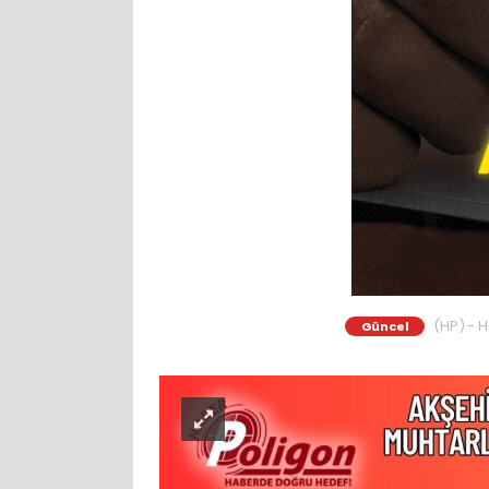
(HP) - H
Güncel