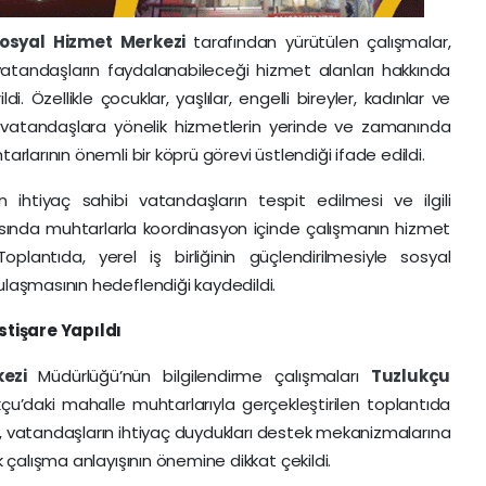
osyal Hizmet Merkezi
tarafından yürütülen çalışmalar,
atandaşların faydalanabileceği hizmet alanları hakkında
di. Özellikle çocuklar, yaşlılar, engelli bireyler, kadınlar ve
 vatandaşlara yönelik hizmetlerin yerinde ve zamanında
tarlarının önemli bir köprü görevi üstlendiği ifade edildi.
n ihtiyaç sahibi vatandaşların tespit edilmesi ve ilgili
asında muhtarlarla koordinasyon içinde çalışmanın hizmet
. Toplantıda, yerel iş birliğinin güçlendirilmesiyle sosyal
 ulaşmasının hedeflendiği kaydedildi.
stişare Yapıldı
kezi
Müdürlüğü’nün bilgilendirme çalışmaları
Tuzlukçu
çu’daki mahalle muhtarlarıyla gerçekleştirilen toplantıda
ak, vatandaşların ihtiyaç duydukları destek mekanizmalarına
ak çalışma anlayışının önemine dikkat çekildi.