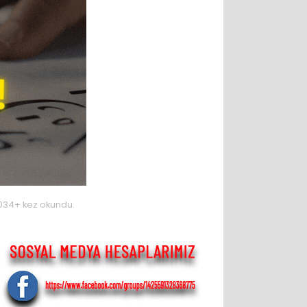
034+ kez okundu.