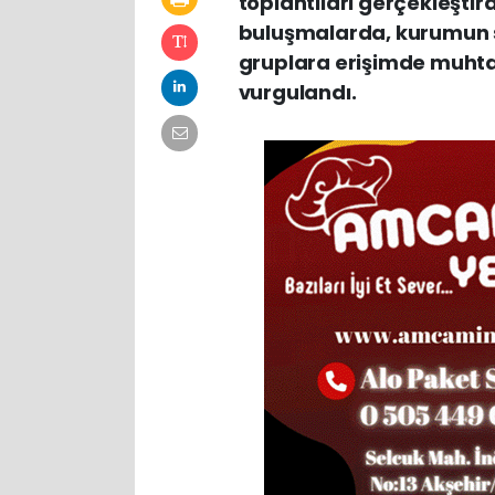
toplantıları gerçekleştir
buluşmalarda, kurumun su
gruplara erişimde muhtar
vurgulandı.