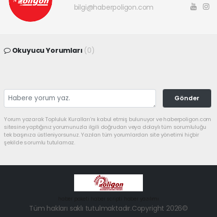
bilgi@haberpoligon.com
Okuyucu Yorumları
(0)
Gönder
Yorum yazarak Topluluk Kuralları’nı kabul etmiş bulunuyor ve haberpoligon.com
sitesine yaptığınız yorumunuzla ilgili doğrudan veya dolaylı tüm sorumluluğu
tek başınıza üstleniyorsunuz. Yazılan tüm yorumlardan site yönetimi hiçbir
şekilde sorumlu tutulamaz.
haber paketi
haber scripti
haber yazılımı
Tüm hakları saklı tutulmaktadır.Copyright 2026©