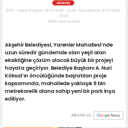
GÜNCEL
(HP) - Haber Poligon | 18.03.2026 - 01:46, Güncelleme: 18.03.2026 -
01:46
7908+ kez okundu.
Akşehir Belediyesi, Yarenler Mahallesi’nde
uzun süredir gündemde olan yeşil alan
eksikliğine çözüm olacak büyük bir projeyi
hayata geçiriyor. Belediye Başkanı A. Nuri
Köksal’ın öncülüğünde başlatılan proje
kapsamında, mahallede yaklaşık 9 bin
metrekarelik alana sahip yeni bir park inşa
ediliyor.
ABONE OL