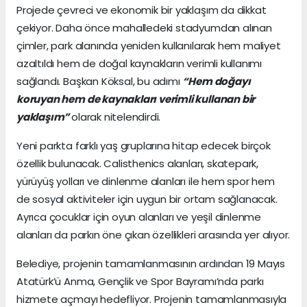
Projede çevreci ve ekonomik bir yaklaşım da dikkat
çekiyor. Daha önce mahalledeki stadyumdan alınan
çimler, park alanında yeniden kullanılarak hem maliyet
azaltıldı hem de doğal kaynakların verimli kullanımı
sağlandı. Başkan Köksal, bu adımı
“Hem doğayı
koruyan hem de kaynakları verimli kullanan bir
yaklaşım”
olarak nitelendirdi.
Yeni parkta farklı yaş gruplarına hitap edecek birçok
özellik bulunacak. Calisthenics alanları, skatepark,
yürüyüş yolları ve dinlenme alanları ile hem spor hem
de sosyal aktiviteler için uygun bir ortam sağlanacak.
Ayrıca çocuklar için oyun alanları ve yeşil dinlenme
alanları da parkın öne çıkan özellikleri arasında yer alıyor.
Belediye, projenin tamamlanmasının ardından 19 Mayıs
Atatürk’ü Anma, Gençlik ve Spor Bayramı’nda parkı
hizmete açmayı hedefliyor. Projenin tamamlanmasıyla