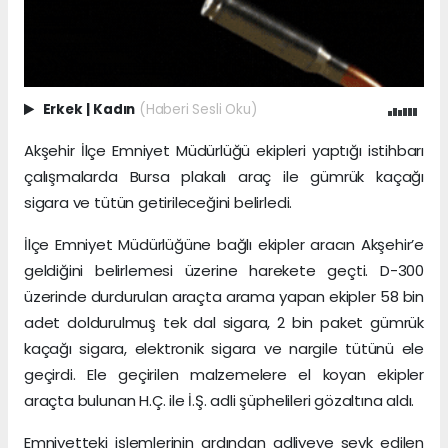
Erkek
|
Kadın
(Haberi Sesli Oku)
Akşehir İlçe Emniyet Müdürlüğü ekipleri yaptığı istihbarı
çalışmalarda Bursa plakalı araç ile gümrük kaçağı
sigara ve tütün getirileceğini belirledi.
İlçe Emniyet Müdürlüğüne bağlı ekipler aracın Akşehir’e
geldiğini belirlemesi üzerine harekete geçti. D-300
üzerinde durdurulan araçta arama yapan ekipler 58 bin
adet doldurulmuş tek dal sigara, 2 bin paket gümrük
kaçağı sigara, elektronik sigara ve nargile tütünü ele
geçirdi. Ele geçirilen malzemelere el koyan ekipler
araçta bulunan H.Ç. ile İ.Ş. adli şüphelileri gözaltına aldı.
Emniyetteki işlemlerinin ardından adliyeye sevk edilen