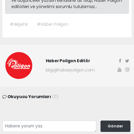
ve düşünceler yazarın kendisine ait olup, Haber Poligon
editörleri ve yönetimi sorumlu tutulamaz...
#Akşehir
#Haber Poligon
Haber Poligon Editör
bilgi@haberpoligon.com
Okuyucu Yorumları
(0)
Gönder