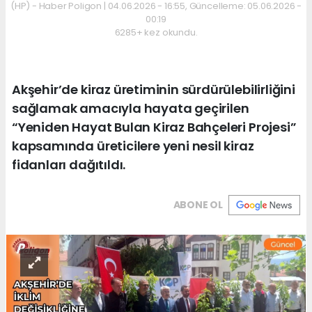
(HP) - Haber Poligon | 04.06.2026 - 16:55, Güncelleme: 05.06.2026 -
00:19
6285+ kez okundu.
Akşehir’de kiraz üretiminin sürdürülebilirliğini
sağlamak amacıyla hayata geçirilen
“Yeniden Hayat Bulan Kiraz Bahçeleri Projesi”
kapsamında üreticilere yeni nesil kiraz
fidanları dağıtıldı.
ABONE OL