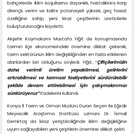
bahçelerde iklim koşullarına dayanıklı, hastalıklara karşı
dirençli, verim ve kalite potansiyeli yüksek, geç hasat
özelliğine sahip yeni kiraz çeşitlerinin üreticilerle
buluşturulacağını kaydetti.
Akşehir Kaymakamı Mustafa Yiğit de konuşmasında
tarımın ilçe ekonomisindeki önemine dikkat çekerek,
tarım sektörünün iklim değişikliğinden en fazla etkilenen
alanlardan biri olduğunu söyledi. Yiğit, “
Çiftçilerimizin
daha verimli üretim yapabilmesi, gelirlerini
artırabilmesi ve tarımsal faaliyetlerini sürdürülebilir
şekilde devam ettirebilmesi için çalışmalarımızı
sürdürüyoruz”
ifadelerini kullandı.
Konya İl Tarım ve Orman Müdürü Duran Seçen ile Eğirdir
Meyvecilik Araştırma Enstitüsü uzmanı Dr. İsmail
Demirtaş da kiraz yetiştiriciliğinde iklim değişikliğine
uyum sağlayabilen yeni çeşitlerin önemine dikkat çekti.