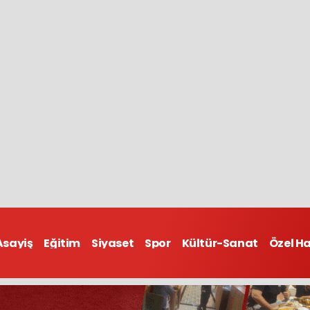
Asayiş
Eğitim
Siyaset
Spor
Kültür-Sanat
Özel H