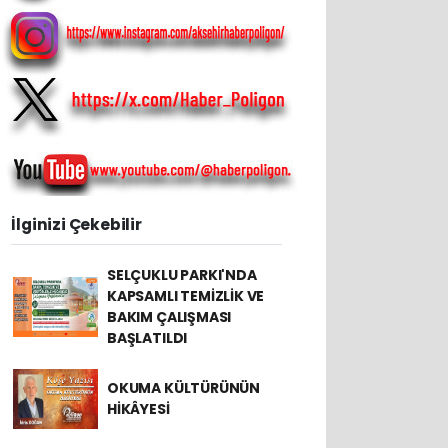
İlginizi Çekebilir
SELÇUKLU PARKI'NDA
KAPSAMLI TEMİZLİK VE
BAKIM ÇALIŞMASI
BAŞLATILDI
OKUMA KÜLTÜRÜNÜN
HİKÂYESİ