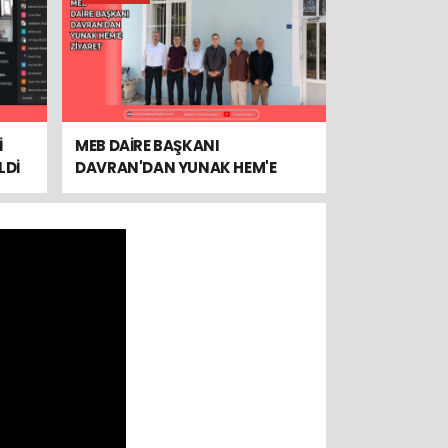
İ
MEB DAİRE BAŞKANI
LDİ
DAVRAN'DAN YUNAK HEM'E
ZİYARET