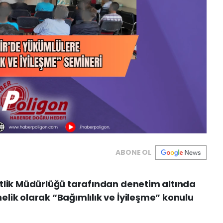
ABONE OL
tlik Müdürlüğü tarafından denetim altında
lik olarak “Bağımlılık ve İyileşme” konulu