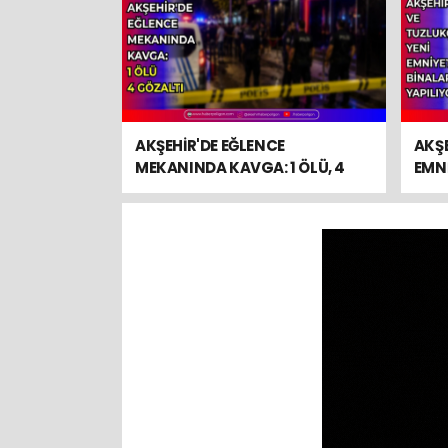
AKŞEHİR'DE EĞLENCE
AKŞE
MEKANINDA KAVGA: 1 ÖLÜ, 4
EMNİ
GÖZALTI