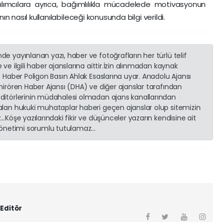
tılımcılara ayrıca, bağımlılıkla mücadelede motivasyonun
nasıl kullanılabileceği konusunda bilgi verildi.
e yayınlanan yazı, haber ve fotoğrafların her türlü telif
ve ilgili haber ajanslarına aittir.İzin alınmadan kaynak
. Haber Poligon Basın Ahlak Esaslarına uyar. Anadolu Ajansı
emirören Haber Ajansı (DHA) ve diğer ajanslar tarafından
editörlerinin müdahalesi olmadan ajans kanallarından
 alan hukuki muhataplar haberi geçen ajanslar olup sitemizin
..Köşe yazılarındaki fikir ve düşünceler yazarın kendisine ait
 yönetimi sorumlu tutulamaz...
Editör