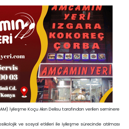
DAM) İyileşme Koçu Akın Delisu tarafından verilen seminere
psikolojik ve sosyal etkileri ile iyileşme sürecinde atılması