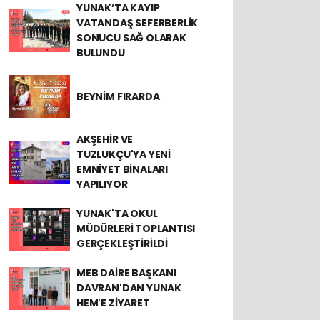
YUNAK’TA KAYIP
VATANDAŞ SEFERBERLİK
SONUCU SAĞ OLARAK
BULUNDU
BEYNİM FIRARDA
AKŞEHİR VE
TUZLUKÇU'YA YENİ
EMNİYET BİNALARI
YAPILIYOR
YUNAK'TA OKUL
MÜDÜRLERİ TOPLANTISI
GERÇEKLEŞTİRİLDİ
MEB DAİRE BAŞKANI
DAVRAN'DAN YUNAK
HEM'E ZİYARET