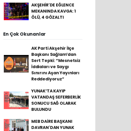
AKŞEHİR'DE EĞLENCE
MEKANINDA KAVGA: 1
ÖLÜ, 4 GÖZALTI
En Çok Okunanlar
AK Parti Akşehir İlçe
Başkanı Sağlam’dan
Sert Tepki: “Mesnetsiz
İddiaları ve Saygı
Sınırını Aşan Yayınları
Reddediyoruz”
YUNAK’TA KAYIP
VATANDAŞ SEFERBERLİK
SONUCU SAĞ OLARAK
BULUNDU
MEB DAİRE BAŞKANI
DAVRAN'DAN YUNAK