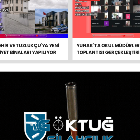
HİR VE TUZLUKÇU'YA YENİ
YUNAK'TA OKUL MÜDÜRLER
YET BİNALARI YAPILIYOR
TOPLANTISI GERÇEKLEŞTİRİ