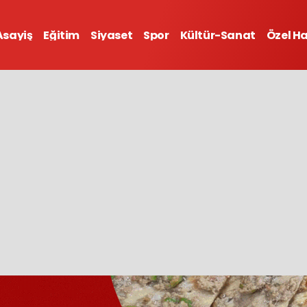
Asayiş
Eğitim
Siyaset
Spor
Kültür-Sanat
Özel H