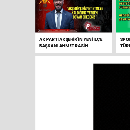
AK PARTİ AKŞEHİR'İN YENİ İLÇE
SPO
BAŞKANI AHMET RASİH
TÜRK
ZEYBEK'TEN İLK MESAJ
DÜN