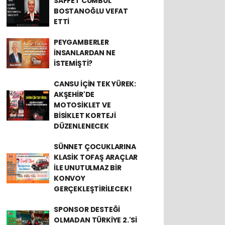
SAFFET CUMBUL
BOSTANOĞLU VEFAT
ETTİ
PEYGAMBERLER
İNSANLARDAN NE
İSTEMİŞTİ?
CANSU İÇİN TEK YÜREK:
AKŞEHİR'DE
MOTOSİKLET VE
BİSİKLET KORTEJİ
DÜZENLENECEK
SÜNNET ÇOCUKLARINA
KLASİK TOFAŞ ARAÇLAR
İLE UNUTULMAZ BİR
KONVOY
GERÇEKLEŞTİRİLECEK!
SPONSOR DESTEĞİ
OLMADAN TÜRKİYE 2.'Sİ