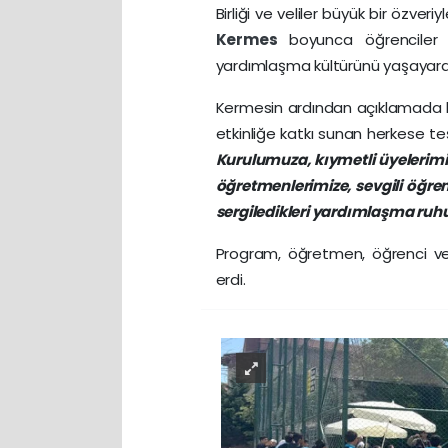
Birliği ve veliler büyük bir özver
Kermes
boyunca öğrencile
yardımlaşma kültürünü yaşayarak
Kermesin ardından açıklamada
etkinliğe katkı sunan herkese te
Kurulumuza, kıymetli üyelerimiz
öğretmenlerimize, sevgili öğre
sergiledikleri yardımlaşma ruh
Program, öğretmen, öğrenci ve v
erdi.