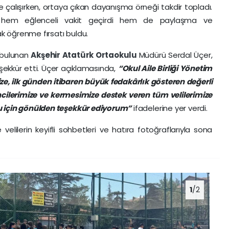
iyle çalışırken, ortaya çıkan dayanışma örneği takdir topladı.
r hem eğlenceli vakit geçirdi hem de paylaşma ve
 öğrenme fırsatı buldu.
 bulunan
Akşehir
Atatürk Ortaokulu
Müdürü Serdal Üçer,
şekkür etti. Üçer açıklamasında,
“Okul Aile Birliği Yönetim
e, ilk günden itibaren büyük fedakârlık gösteren değerli
ncilerimize ve kermesimize destek veren tüm velilerimize
u için gönülden teşekkür ediyorum”
ifadelerine yer verdi.
elilerin keyifli sohbetleri ve hatıra fotoğraflarıyla sona
1
/2