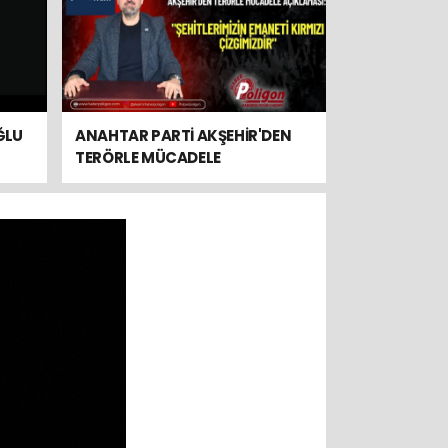
ĞLU
ANAHTAR PARTİ AKŞEHİR'DEN
TERÖRLE MÜCADELE
AÇIKLAMASI: "ŞEHİTLERİMİZİN
EMANETİ KIRMIZI ÇİZGİMİZDİR"