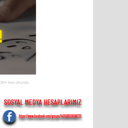
061+ kez okundu.