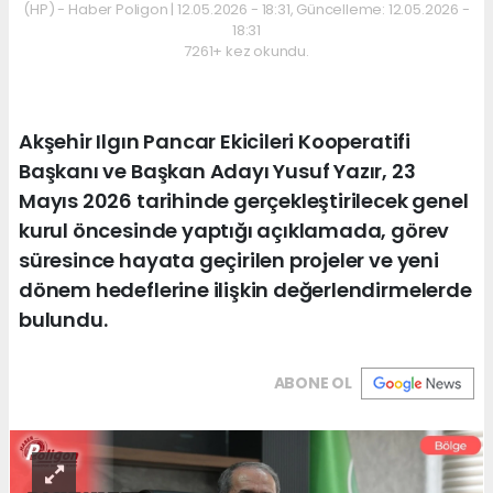
(HP) - Haber Poligon | 12.05.2026 - 18:31, Güncelleme: 12.05.2026 -
18:31
7261+ kez okundu.
Akşehir Ilgın Pancar Ekicileri Kooperatifi
Başkanı ve Başkan Adayı Yusuf Yazır, 23
Mayıs 2026 tarihinde gerçekleştirilecek genel
kurul öncesinde yaptığı açıklamada, görev
süresince hayata geçirilen projeler ve yeni
dönem hedeflerine ilişkin değerlendirmelerde
bulundu.
ABONE OL