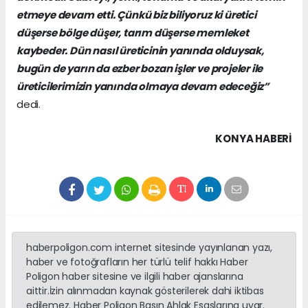
etmeye devam etti. Çünkü biz biliyoruz ki üretici
düşerse bölge düşer, tarım düşerse memleket
kaybeder. Dün nasıl üreticinin yanında olduysak,
bugün de yarın da ezber bozan işler ve projeler ile
üreticilerimizin yanında olmaya devam edeceğiz”
dedi.
KONYA HABERİ
haberpoligon.com internet sitesinde yayınlanan yazı,
haber ve fotoğrafların her türlü telif hakkı Haber
Poligon haber sitesine ve ilgili haber ajanslarına
aittir.İzin alınmadan kaynak gösterilerek dahi iktibas
edilemez. Haber Poligon Basın Ahlak Esaslarına uyar.