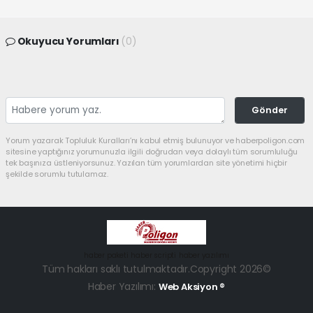
Okuyucu Yorumları
(0)
Gönder
Yorum yazarak Topluluk Kuralları’nı kabul etmiş bulunuyor ve haberpoligon.com
sitesine yaptığınız yorumunuzla ilgili doğrudan veya dolaylı tüm sorumluluğu
tek başınıza üstleniyorsunuz. Yazılan tüm yorumlardan site yönetimi hiçbir
şekilde sorumlu tutulamaz.
haber paketi
haber scripti
haber yazılımı
Tüm hakları saklı tutulmaktadır.Copyright 2026©
Haber Yazılımı:
Web Aksiyon ®