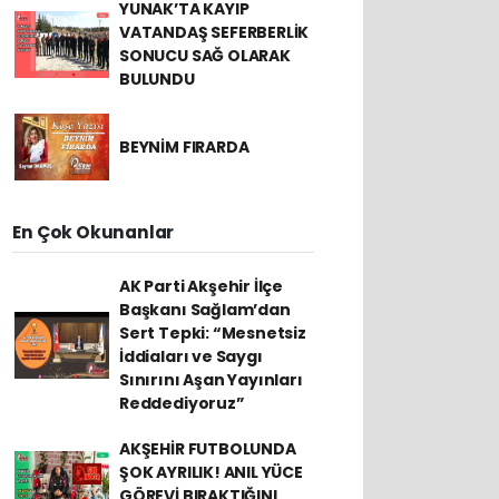
YUNAK’TA KAYIP
VATANDAŞ SEFERBERLİK
SONUCU SAĞ OLARAK
BULUNDU
BEYNİM FIRARDA
En Çok Okunanlar
AK Parti Akşehir İlçe
Başkanı Sağlam’dan
Sert Tepki: “Mesnetsiz
İddiaları ve Saygı
Sınırını Aşan Yayınları
Reddediyoruz”
AKŞEHİR FUTBOLUNDA
ŞOK AYRILIK! ANIL YÜCE
GÖREVİ BIRAKTIĞINI