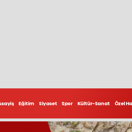
Asayiş
Eğitim
Siyaset
Spor
Kültür-Sanat
Özel H