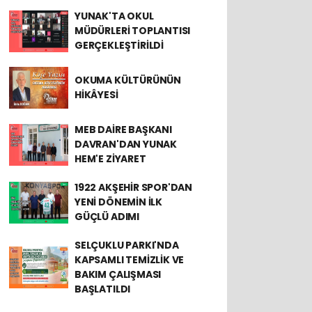
YUNAK'TA OKUL
MÜDÜRLERİ TOPLANTISI
GERÇEKLEŞTİRİLDİ
OKUMA KÜLTÜRÜNÜN
HİKÂYESİ
MEB DAİRE BAŞKANI
DAVRAN'DAN YUNAK
HEM'E ZİYARET
1922 AKŞEHİR SPOR'DAN
YENİ DÖNEMİN İLK
GÜÇLÜ ADIMI
SELÇUKLU PARKI'NDA
KAPSAMLI TEMİZLİK VE
BAKIM ÇALIŞMASI
BAŞLATILDI