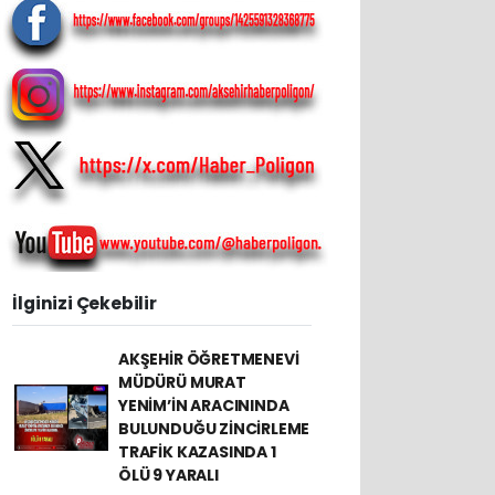
İlginizi Çekebilir
AKŞEHİR ÖĞRETMENEVİ
MÜDÜRÜ MURAT
YENİM’İN ARACININDA
BULUNDUĞU ZİNCİRLEME
TRAFİK KAZASINDA 1
ÖLÜ 9 YARALI