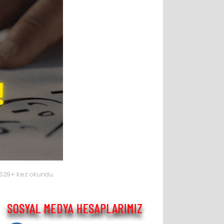
629+ kez okundu.