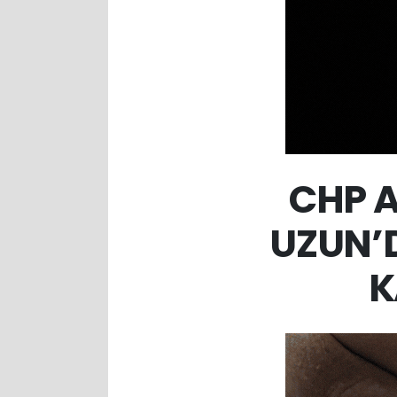
CHP A
UZUN’D
K