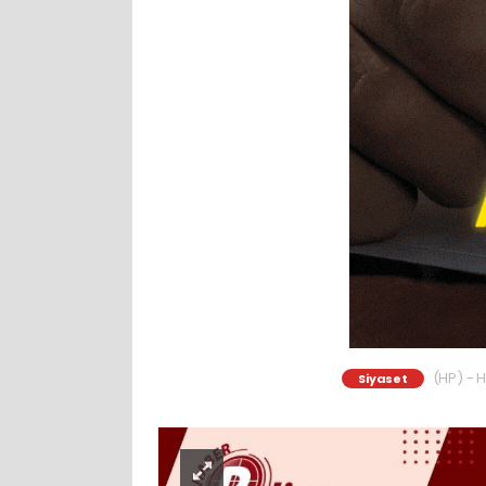
(HP) - H
Siyaset