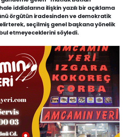
le iddialarına ilişkin yazılı bir açıklama
cünü örgütün iradesinden ve demokratik
elirterek, seçilmiş genel başkana yönelik
bul etmeyeceklerini söyledi.