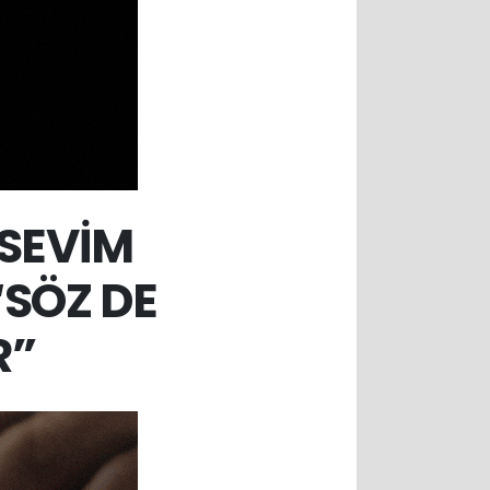
 SEVİM
“SÖZ DE
R”