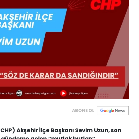
ABONE OL
(CHP) Akşehir İlçe Başkanı Sevim Uzun, son
de gündeme gelen “mutlak butlan”