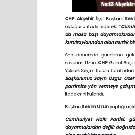
CHP
Akşehir
İlçe Başkanı
Sev
olduğunu ifade ederek,
“Cumhu
da masa başı dayatmalardan 
kurultaylarından alan asırlık bir
Son dönemde gündeme gelen 
savunan Uzun,
CHP
Genel Başkan
Yüksek Seçim Kurulu tarafından
Başkanımız Sayın Özgür Özel
partimize yön vermeye çalışm
ifadelerini kullandı.
Başkan
Sevim Uzun
yaptığı açı
Cumhuriyet Halk Partisi,
dayatmalardan değil; doğrudan
alan asırlık bir çınardır.