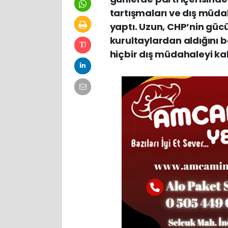
tartışmaları ve dış müdaha
yaptı. Uzun, CHP’nin gü
kurultaylardan aldığını b
hiçbir dış müdahaleyi ka