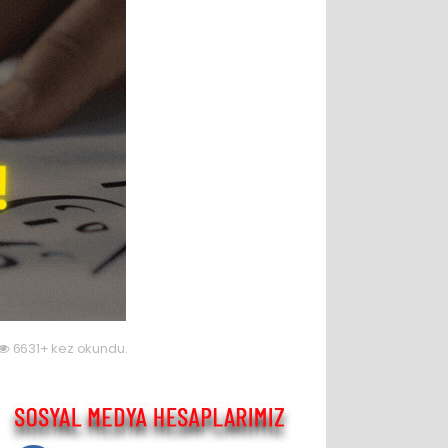
6631+ kez okundu.