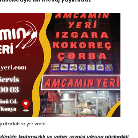
u ifadelere yer verdi:
etimizin bağımsızlık ve vatan sevgisi uğruna gösterdiği