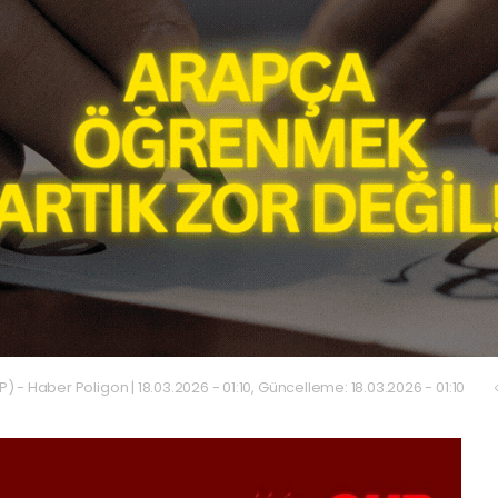
) - Haber Poligon | 18.03.2026 - 01:10, Güncelleme: 18.03.2026 - 01:10