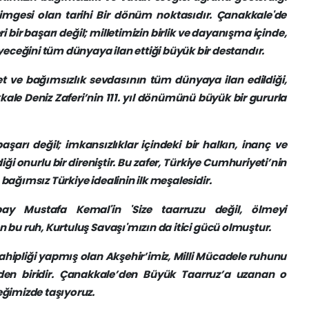
n simgesi olan tarihi Bir dönüm noktasıdır. Çanakkale'de
 bir başarı değil; milletimizin birlik ve dayanışma içinde,
eğini tüm dünyaya ilan ettiği büyük bir destandır.
iyet ve bağımsızlık sevdasının tüm dünyaya ilan edildiği,
kkale Deniz Zaferi’nin 111. yıl dönümünü büyük bir gururla
şarı değil; imkansızlıklar içindeki bir halkın, inanç ve
i onurlu bir direniştir. Bu zafer, Türkiye Cumhuriyeti’nin
bağımsız Türkiye idealinin ilk meşalesidir.
bay Mustafa Kemal'in 'Size taarruzu değil, ölmeyi
 bu ruh, Kurtuluş Savaşı'mızın da itici gücü olmuştur.
ahipliği yapmış olan Akşehir’imiz, Milli Mücadele ruhunu
den biridir. Çanakkale’den Büyük Taarruz’a uzanan o
eğimizde taşıyoruz.