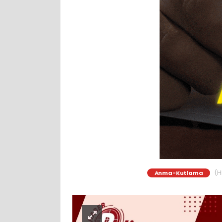
(HP
Anma-Kutlama