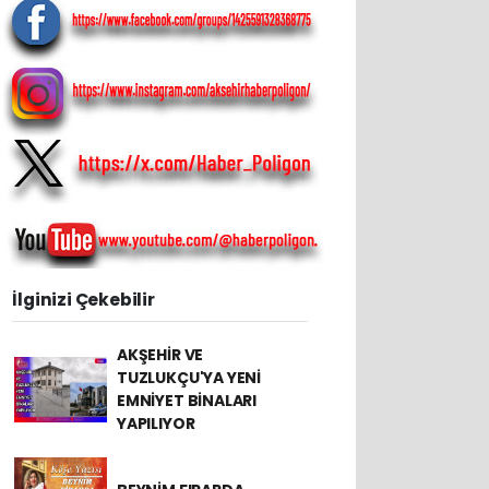
İlginizi Çekebilir
AKŞEHİR VE
TUZLUKÇU'YA YENİ
EMNİYET BİNALARI
YAPILIYOR