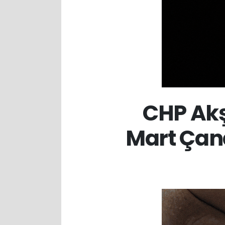
CHP Akş
Mart Çana