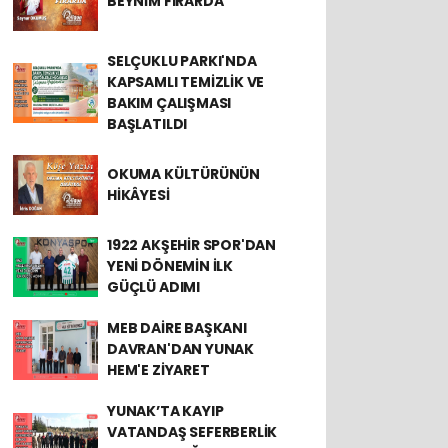
BEYNİM FIRARDA
SELÇUKLU PARKI'NDA
KAPSAMLI TEMİZLİK VE
BAKIM ÇALIŞMASI
BAŞLATILDI
OKUMA KÜLTÜRÜNÜN
HİKÂYESİ
1922 AKŞEHİR SPOR'DAN
YENİ DÖNEMİN İLK
GÜÇLÜ ADIMI
MEB DAİRE BAŞKANI
DAVRAN'DAN YUNAK
HEM'E ZİYARET
YUNAK’TA KAYIP
VATANDAŞ SEFERBERLİK