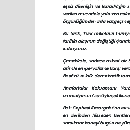
eşsiz direnişin ve kararlılığı
verilen mücadele yalnızca askeri
özgürlüğünden asla vazgeçmeyec
​Bu tarih, Türk milletinin hürr
tarihin akışının değiştiği Çana
kutluyoruz.
Çanakkale, sadece askeri bir ba
azimle emperyalizme karşı verdiğ
önsözü ve laik, demokratik tam 
​Anafartalar Kahramanı Yar
emrediyorum' sözüyle şekillenen
Batı Cephesi Karargahı’na ev s
en derinden hisseden kentler
sarsılmaz iradeyi bugün de yür