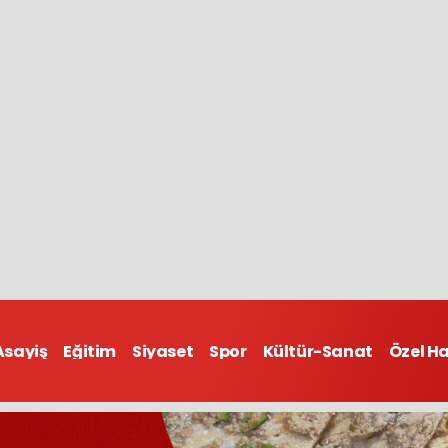
Asayiş
Eğitim
Siyaset
Spor
Kültür-Sanat
Özel H