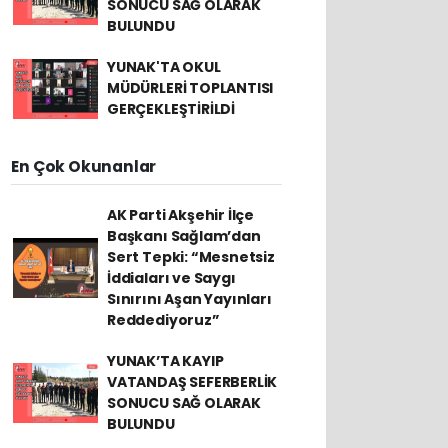
SONUCU SAĞ OLARAK
BULUNDU
YUNAK'TA OKUL
MÜDÜRLERİ TOPLANTISI
GERÇEKLEŞTİRİLDİ
En Çok Okunanlar
AK Parti Akşehir İlçe
Başkanı Sağlam’dan
Sert Tepki: “Mesnetsiz
İddiaları ve Saygı
Sınırını Aşan Yayınları
Reddediyoruz”
YUNAK’TA KAYIP
VATANDAŞ SEFERBERLİK
SONUCU SAĞ OLARAK
BULUNDU