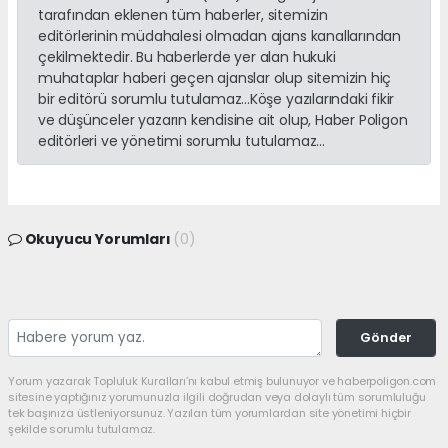
tarafından eklenen tüm haberler, sitemizin
editörlerinin müdahalesi olmadan ajans kanallarından
çekilmektedir. Bu haberlerde yer alan hukuki
muhataplar haberi geçen ajanslar olup sitemizin hiç
bir editörü sorumlu tutulamaz...Köşe yazılarındaki fikir
ve düşünceler yazarın kendisine ait olup, Haber Poligon
editörleri ve yönetimi sorumlu tutulamaz...
Okuyucu Yorumları
(0)
Gönder
Yorum yazarak Topluluk Kuralları’nı kabul etmiş bulunuyor ve haberpoligon.com
sitesine yaptığınız yorumunuzla ilgili doğrudan veya dolaylı tüm sorumluluğu
tek başınıza üstleniyorsunuz. Yazılan tüm yorumlardan site yönetimi hiçbir
şekilde sorumlu tutulamaz.