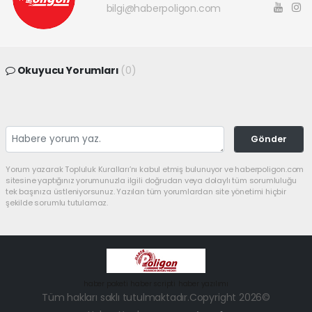
bilgi@haberpoligon.com
Okuyucu Yorumları
(0)
Gönder
Yorum yazarak Topluluk Kuralları’nı kabul etmiş bulunuyor ve haberpoligon.com
sitesine yaptığınız yorumunuzla ilgili doğrudan veya dolaylı tüm sorumluluğu
tek başınıza üstleniyorsunuz. Yazılan tüm yorumlardan site yönetimi hiçbir
şekilde sorumlu tutulamaz.
haber paketi
haber scripti
haber yazılımı
Tüm hakları saklı tutulmaktadır.Copyright 2026©