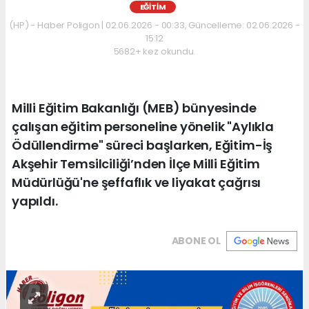
EĞITIM
(HP) - Haber Poligon | 02.06.2026 - 00:33, Güncelleme: 02.06.2026 -
15:12
5682+ kez okundu.
Milli Eğitim Bakanlığı (MEB) bünyesinde
çalışan eğitim personeline yönelik "Aylıkla
Ödüllendirme" süreci başlarken, Eğitim-İş
Akşehir Temsilciliği’nden İlçe Milli Eğitim
Müdürlüğü'ne şeffaflık ve liyakat çağrısı
yapıldı.
ABONE OL