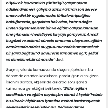
büyük bir fedakarlıkla yürüttüğü çalışmaların
ödüllendirilmesi, çalışma azmini artıran son derece
onore edici bir uygulamadır. Kriterlerin içeriğine
baktığımızda, gerçekten hak eden, katma değer
üreten öğretmenlerimizin ve eğitim çalışanlarımızın
öne çıkmasını hedefleyen bir yapı görüyoruz. Ancak
bu güzel ve anlamlı sürecin amacına ulaşması, eğitim
camiasında adalet duygusunun zedelenmemesi tek
bir şarta bağlıdır: O da sürecin tamamen açık, şeffaf
ve denetlenebilir olmasıdır"
dedi.
Geçmiş yıllarda kamuoyunda oluşan şüphelerin bu
dönemde ortadan kaldırılması gerektiğinin altını çizen
İbrahim Sarıtaş, Akşehir’de akıllarda soru işareti
kalmaması gerektiğini belirterek,
"Bizler, eğitim
sendikaları ve eğitim paydaşları olarak Akşehir’imizde
bu sürecin hiçbir soru işaretine mahal bırakmayacak
şekilde işletilmesini istiyoruz. Değerlendirme