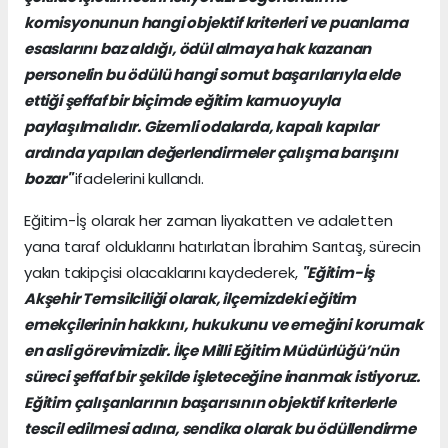
komisyonunun hangi objektif kriterleri ve puanlama
esaslarını baz aldığı, ödül almaya hak kazanan
personelin bu ödülü hangi somut başarılarıyla elde
ettiği şeffaf bir biçimde eğitim kamuoyuyla
paylaşılmalıdır. Gizemli odalarda, kapalı kapılar
ardında yapılan değerlendirmeler çalışma barışını
bozar"
ifadelerini kullandı.
Eğitim-İş olarak her zaman liyakatten ve adaletten
yana taraf olduklarını hatırlatan İbrahim Sarıtaş, sürecin
yakın takipçisi olacaklarını kaydederek,
"Eğitim-İş
Akşehir Temsilciliği olarak, ilçemizdeki eğitim
emekçilerinin hakkını, hukukunu ve emeğini korumak
en asli görevimizdir. İlçe Milli Eğitim Müdürlüğü’nün
süreci şeffaf bir şekilde işleteceğine inanmak istiyoruz.
Eğitim çalışanlarının başarısının objektif kriterlerle
tescil edilmesi adına, sendika olarak bu ödüllendirme