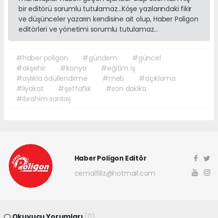
bir editörü sorumlu tutulamaz...Köşe yazılarındaki fikir
ve düşünceler yazarın kendisine ait olup, Haber Poligon
editörleri ve yönetimi sorumlu tutulamaz...
#haber poligon
#gündem
#güncel
#akşehir
#konya
#eğitim iş
#aylıkla ödüllendirme
#meb
#açıklama
#liyakat
#şeffaflık
#son dakika
#ibrahim sarıtaş
Haber Poligon Editör
cemalfiliz@hotmail.com
Okuyucu Yorumları
(0)