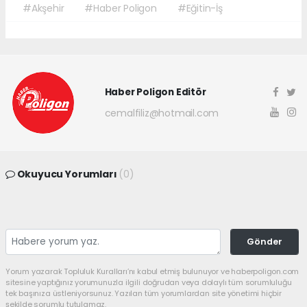
#Akşehir
#Haber Poligon
#Eğitin-İş
Haber Poligon Editör
cemalfiliz@hotmail.com
Okuyucu Yorumları
(0)
Gönder
Yorum yazarak Topluluk Kuralları’nı kabul etmiş bulunuyor ve haberpoligon.com
sitesine yaptığınız yorumunuzla ilgili doğrudan veya dolaylı tüm sorumluluğu
tek başınıza üstleniyorsunuz. Yazılan tüm yorumlardan site yönetimi hiçbir
şekilde sorumlu tutulamaz.