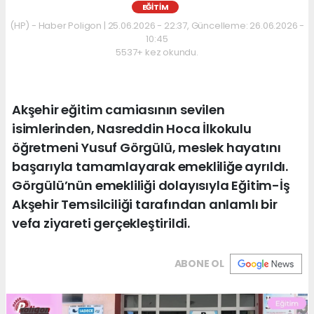
EĞITIM
(HP) - Haber Poligon | 25.06.2026 - 22:37, Güncelleme: 26.06.2026 -
10:45
5537+ kez okundu.
Akşehir eğitim camiasının sevilen
isimlerinden, Nasreddin Hoca İlkokulu
öğretmeni Yusuf Görgülü, meslek hayatını
başarıyla tamamlayarak emekliliğe ayrıldı.
Görgülü’nün emekliliği dolayısıyla Eğitim-İş
Akşehir Temsilciliği tarafından anlamlı bir
vefa ziyareti gerçekleştirildi.
ABONE OL