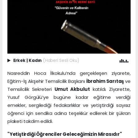
Erkek
|
Kadın
(Haberi Sesli Oku)
Nasreddin Hoca İlkokulu’nda gerçekleşen ziyarete,
Eğitim-İş Akşehir Temsilcilik Başkanı
İbrahim Sarıtaş
ve
Temsilcilik Sekreteri
Umut Akbulut
katıldı. Ziyarette,
Yusuf Görgülü’ye bugüne kadar eğitime verdiği
emekler, sergilediği fedakarlıklar ve yetiştirdiği sayısız
öğrenci için sendika adına teşekkür edilerek bir şükran
plaketi takdim edildi.
"Yetiştirdiği Öğrenciler Geleceğimizin Mirasıdır"