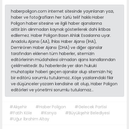
haberpoligon.com internet sitesinde yayınlanan yazı,
haber ve fotoğrafların her türlü telif hakkı Haber
Poligon haber sitesine ve ilgili haber ajanslarına
aittir.İzin alınmadan kaynak gösterilerek dahi iktibas
edilemez. Haber Poligon Basın Ahlak Esaslarına uyar.
Anadolu Ajansı (AA), İhlas Haber Ajansı (İHA),
Demirören Haber Ajansı (DHA) ve diğer ajanslar
tarafından eklenen tüm haberler, sitemizin
editörlerinin müdahalesi olmadan ajans kanallarından
çekilmektedir. Bu haberlerde yer alan hukuki
muhataplar haberi geçen ajanslar olup sitemizin hiç
bir editörü sorumlu tutulamaz...Köşe yazılarındaki fikir
ve düşünceler yazarın kendisine ait olup, Haber Poligon
editörleri ve yönetimi sorumlu tutulamaz...
#Akşehir
#Haber Poligon
#Gelecek Partisi
#Fatih Köle
#Konya
#Büyükşehir Belediyesi
#Uğur İbrahim Altay