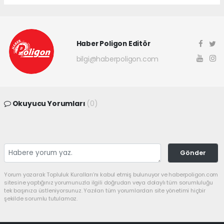
Haber Poligon Editör
bilgi@haberpoligon.com
Okuyucu Yorumları
(0)
Gönder
Yorum yazarak Topluluk Kuralları’nı kabul etmiş bulunuyor ve haberpoligon.com
sitesine yaptığınız yorumunuzla ilgili doğrudan veya dolaylı tüm sorumluluğu
tek başınıza üstleniyorsunuz. Yazılan tüm yorumlardan site yönetimi hiçbir
şekilde sorumlu tutulamaz.