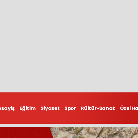
Asayiş
Eğitim
Siyaset
Spor
Kültür-Sanat
Özel H