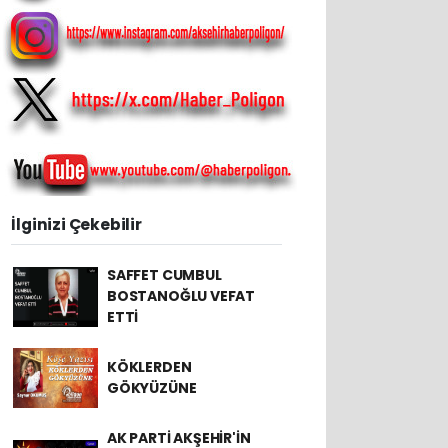
İlginizi Çekebilir
SAFFET CUMBUL
BOSTANOĞLU VEFAT
ETTİ
KÖKLERDEN
GÖKYÜZÜNE
AK PARTİ AKŞEHİR'İN