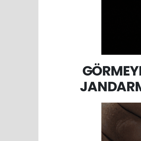
GÖRMEYE
JANDARM