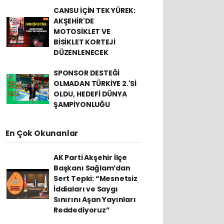
CANSU İÇİN TEK YÜREK:
AKŞEHİR'DE
MOTOSİKLET VE
BİSİKLET KORTEJİ
DÜZENLENECEK
SPONSOR DESTEĞİ
OLMADAN TÜRKİYE 2.'Sİ
OLDU, HEDEFİ DÜNYA
ŞAMPİYONLUĞU
En Çok Okunanlar
AK Parti Akşehir İlçe
Başkanı Sağlam’dan
Sert Tepki: “Mesnetsiz
İddiaları ve Saygı
Sınırını Aşan Yayınları
Reddediyoruz”