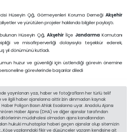
ilcisi Hüseyin Çığ, Görmeyenleri Koruma Derneği
Akşehir
aliyetler ve yürütülen projeler hakkında bilgiler paylaştı.
bulunan Hüseyin Çığ,
Akşehir
İlçe
Jandarma
Komutanı
pliği ve misafirperverliği dolayısıyla teşekkür ederek,
uluş yıl dönümünü kutladı.
plumun huzur ve güvenliği için üstlendiği görevin önemine
personeline görevlerinde başarılar diledi
e yayınlanan yazı, haber ve fotoğrafların her türlü telif
ve ilgili haber ajanslarına aittir.İzin alınmadan kaynak
. Haber Poligon Basın Ahlak Esaslarına uyar. Anadolu Ajansı
emirören Haber Ajansı (DHA) ve diğer ajanslar tarafından
editörlerinin müdahalesi olmadan ajans kanallarından
 alan hukuki muhataplar haberi geçen ajanslar olup sitemizin
..Köşe yazılarındaki fikir ve düşünceler yazarın kendisine ait