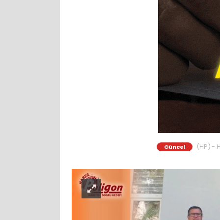
(HP) - H
Güncel