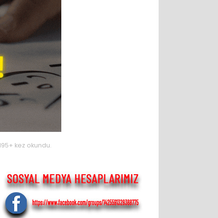
195+ kez okundu.