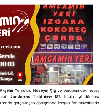
Akşehir
Temsilcisi
Hüseyin Çığ
ve beraberindeki heyet
yaret,
Jandarma
Teşkilatının 187. kuruluş yıl dönümü
rtamda gerçekleşen görüşmede karşılıklı fikir alışverişinde