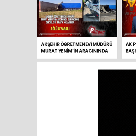
AKŞEHİR ÖĞRETMENEVİ MÜDÜRÜ
AK P
MURAT YENİM’İN ARACININDA
BAŞ
BULUNDUĞU ZİNCİRLEME TRAFİK
ZEYB
KAZASINDA 1 ÖLÜ 9 YARALI