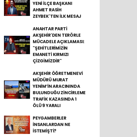
YENİ İLÇE BAŞKANI
AHMET RASİH
ZEYBEK'TEN İLK MESAJ
ANAHTAR PARTİ
AKŞEHİR'DEN TERÖRLE
MÜCADELE AÇIKLAMASI:
"ŞEHİTLERİMİZİN
EMANETİ KIRMIZI
ÇİZGİMİZDİR"
AKŞEHİR ÖĞRETMENEVİ
MÜDÜRÜ MURAT
YENİM’İN ARACININDA
BULUNDUĞU ZİNCİRLEME
TRAFİK KAZASINDA 1
ÖLÜ 9 YARALI
PEYGAMBERLER
İNSANLARDAN NE
İSTEMİŞTİ?