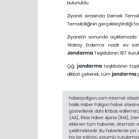
bulunuldu.
Ziyaret sırasında Dernek Tems
Temsilciliğinin gerçekleştirdiği fa
Ziyaretin sonunda açıklamada 
Yıldıray Erdem’e nazik ev sahi
Jandarma
Teşkilatının 187. kur
Çığ,
jandarma
teşkilatının to
dikkat çekerek, tüm
jandarma
haberpoligon.com internet sitesind
hakkı Haber Poligon haber sitesine 
gösterilerek dahi iktibas edilemez
(AA), İhlas Haber Ajansı (İHA), D
eklenen tüm haberler, sitemizin 
çekilmektedir. Bu haberlerde yer
hiç bir editörü sorumlu tutulamaz.