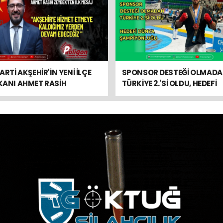
ARTİ AKŞEHİR'İN YENİ İLÇE
SPONSOR DESTEĞİ OLMAD
KANI AHMET RASİH
TÜRKİYE 2.'Sİ OLDU, HEDEFİ
EK'TEN İLK MESAJ
DÜNYA ŞAMPİYONLUĞU