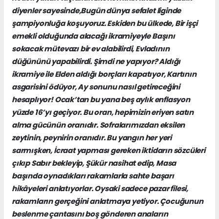
diyenler sayesinde,Bugün dünya sefalet liginde
şampiyonluğa koşuyoruz. Eskiden bu ülkede, Bir işçi
emekli olduğunda alacağı ikramiyeyle Başını
sokacak mütevazı bir ev alabilirdi, Evladının
düğününü yapabilirdi. Şimdi ne yapıyor? Aldığı
ikramiye ile Elden aldığı borçları kapatıyor, Kartının
asgarisini ödüyor, Ay sonunu nasıl getireceğini
hesaplıyor! Ocak’tan bu yana beş aylık enflasyon
yüzde 16’yı geçiyor. Bu oran, hepimizin eriyen satın
alma gücünün oranıdır. Sofralarımızdan eksilen
zeytinin, peynirin oranıdır. Bu yangın her yeri
sarmışken, İcraat yapması gereken iktidarın sözcüleri
çıkıp Sabır bekleyip, Şükür nasihat edip, Masa
başında oynadıkları rakamlarla sahte başarı
hikâyeleri anlatıyorlar. Oysaki sadece pazar filesi,
rakamların gerçeğini anlatmaya yetiyor. Çocuğunun
beslenme çantasını boş gönderen anaların