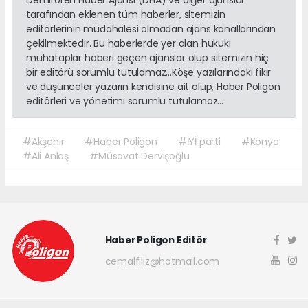
Demirören Haber Ajansı (DHA) ve diğer ajanslar
tarafından eklenen tüm haberler, sitemizin
editörlerinin müdahalesi olmadan ajans kanallarından
çekilmektedir. Bu haberlerde yer alan hukuki
muhataplar haberi geçen ajanslar olup sitemizin hiç
bir editörü sorumlu tutulamaz...Köşe yazılarındaki fikir
ve düşünceler yazarın kendisine ait olup, Haber Poligon
editörleri ve yönetimi sorumlu tutulamaz...
#Akşehir
#Haber Poligon
#İYİ parti
#Konya
#Ali Anlaş
#Müsavat Dervişoğlu
Haber Poligon Editör
cemalfiliz@hotmail.com