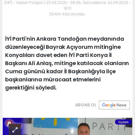
(HP) - Haber Poligon | 23.06.2026 - 09:46, Güncelleme: 23.06.2026 -
18:31
5049+ kez okundu.
İYİ Parti'nin Ankara Tandoğan meydanında
düzenleyeceği Bayrak Açıyorum mitingine
Konyalıları davet eden İYİ Parti Konya İl
Başkanı Ali Anlaş, mitinge katılacak olanların
Cuma gününü kadar İl Başkanlığıyla ilçe
başkanlarına müracaat etmelerini
gerektiğini söyledi.
ABONE OL