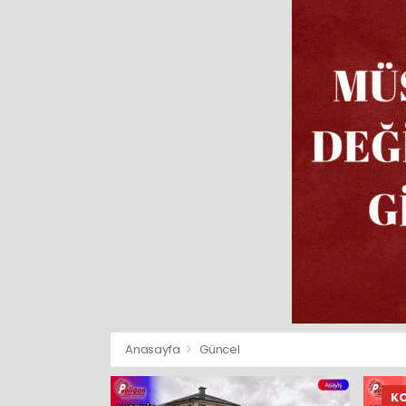
Anasayfa
Güncel
K