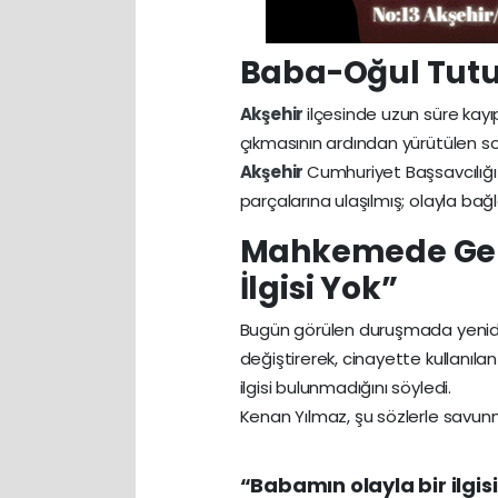
Baba-Oğul Tutu
Akşehir
ilçesinde uzun süre kay
çıkmasının ardından yürütülen s
Akşehir
Cumhuriyet Başsavcılığı
parçalarına ulaşılmış; olayla bağla
Mahkemede Geri
İlgisi Yok”
Bugün görülen duruşmada yenid
değiştirerek, cinayette kullanılan
ilgisi bulunmadığını söyledi.
Kenan Yılmaz, şu sözlerle savun
“Babamın olayla bir ilgisi