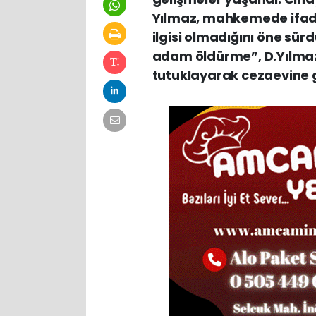
Yılmaz, mahkemede ifades
ilgisi olmadığını öne sü
adam öldürme”, D.Yılmaz’
tutuklayarak cezaevine 