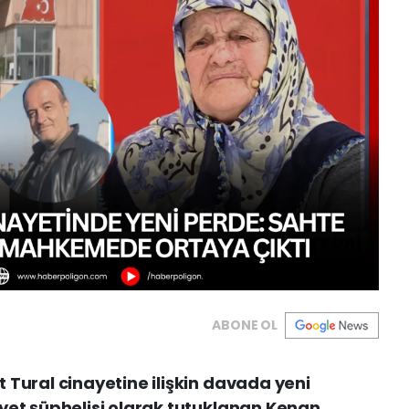
ABONE OL
 Tural cinayetine ilişkin davada yeni
yet şüphelisi olarak tutuklanan Kenan