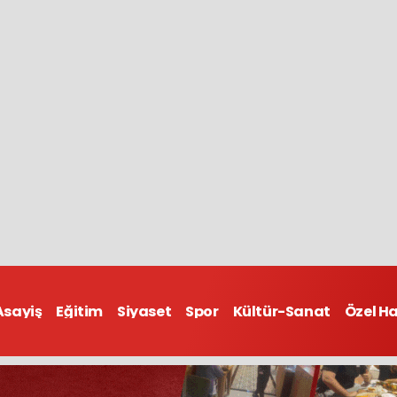
Asayiş
Eğitim
Siyaset
Spor
Kültür-Sanat
Özel H