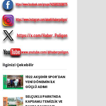
İlginizi Çekebilir
1922 AKŞEHİR SPOR'DAN
YENİ DÖNEMİN İLK
GÜÇLÜ ADIMI
SELÇUKLU PARKI'NDA
KAPSAMLI TEMİZLİK VE