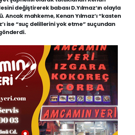
ini değiştirerek babası D.Yılmaz’ın olayla
rdü. Ancak mahkeme, Kenan Yılmaz’ı “kasten
ı ise “suç delillerini yok etme” suçundan
gönderdi.