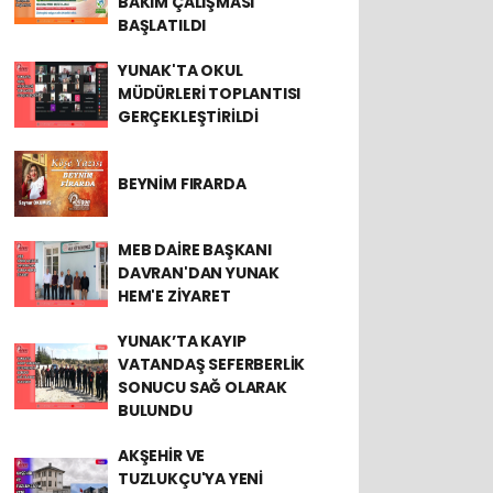
BAKIM ÇALIŞMASI
BAŞLATILDI
YUNAK'TA OKUL
MÜDÜRLERİ TOPLANTISI
GERÇEKLEŞTİRİLDİ
BEYNİM FIRARDA
MEB DAİRE BAŞKANI
DAVRAN'DAN YUNAK
HEM'E ZİYARET
YUNAK’TA KAYIP
VATANDAŞ SEFERBERLİK
SONUCU SAĞ OLARAK
BULUNDU
AKŞEHİR VE
TUZLUKÇU'YA YENİ