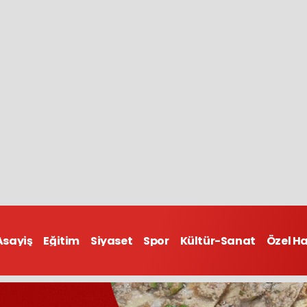
Asayiş
Eğitim
Siyaset
Spor
Kültür-Sanat
Özel H