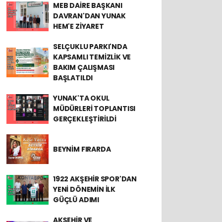
MEB DAİRE BAŞKANI
DAVRAN'DAN YUNAK
HEM'E ZİYARET
SELÇUKLU PARKI'NDA
KAPSAMLI TEMİZLİK VE
BAKIM ÇALIŞMASI
BAŞLATILDI
YUNAK'TA OKUL
MÜDÜRLERİ TOPLANTISI
GERÇEKLEŞTİRİLDİ
BEYNİM FIRARDA
1922 AKŞEHİR SPOR'DAN
YENİ DÖNEMİN İLK
GÜÇLÜ ADIMI
AKŞEHİR VE