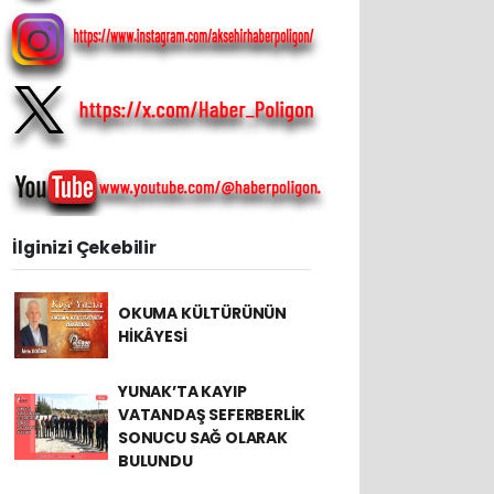
İlginizi Çekebilir
OKUMA KÜLTÜRÜNÜN
HİKÂYESİ
YUNAK’TA KAYIP
VATANDAŞ SEFERBERLİK
SONUCU SAĞ OLARAK
BULUNDU