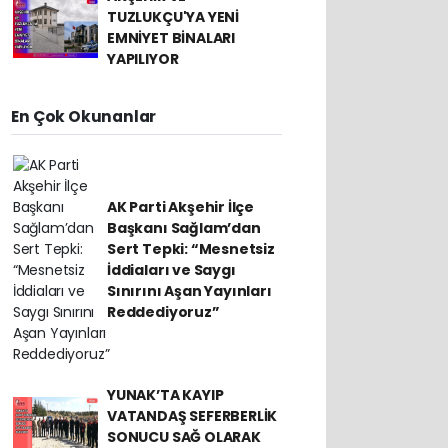
TUZLUKÇU'YA YENİ
EMNİYET BİNALARI
YAPILIYOR
En Çok Okunanlar
AK Parti Akşehir İlçe
Başkanı Sağlam’dan
Sert Tepki: “Mesnetsiz
İddiaları ve Saygı
Sınırını Aşan Yayınları
Reddediyoruz”
YUNAK’TA KAYIP
VATANDAŞ SEFERBERLİK
SONUCU SAĞ OLARAK