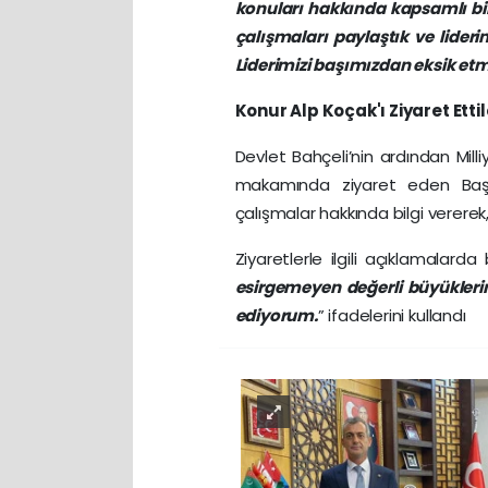
konuları hakkında kapsamlı bil
çalışmaları paylaştık ve lideri
Liderimizi başımızdan eksik et
Konur Alp Koçak'ı Ziyaret Ettil
Devlet Bahçeli’nin ardından Milli
makamında ziyaret eden B
çalışmalar hakkında bilgi vererek, t
Ziyaretlerle ilgili açıklamalarda
esirgemeyen değerli büyükleri
ediyorum.
” ifadelerini kullandı