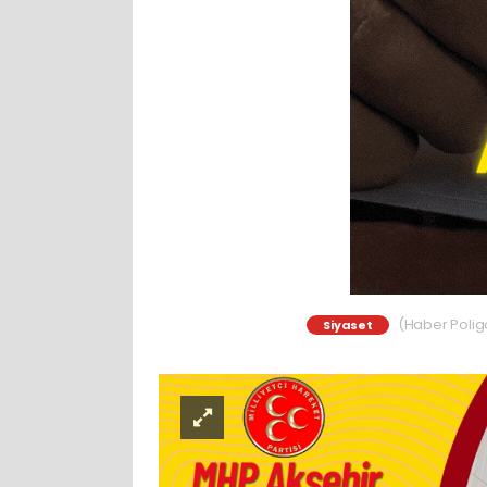
(Haber Poligo
Siyaset