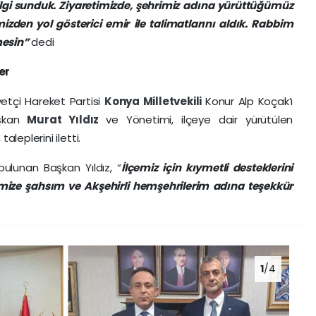
gi sunduk. Ziyaretimizde, şehrimiz
adına yürüttüğümüz
mizden yol gösterici emir
ile talimatlarını aldık. Rabbim
mesin”
dedi
er
yetçi Hareket Partisi
Konya Milletvekili
Konur Alp Koçak’ı
aşkan
Murat Yıldız
ve Yönetimi, ilçeye dair yürütülen
aleplerini iletti.
 bulunan Başkan Yıldız, “
İlçemiz için kıymetli desteklerini
mize şahsım ve Akşehirli hemşehrilerim adına teşekkür
1
/4