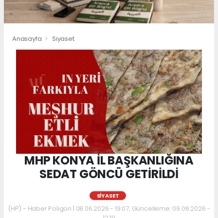
Anasayfa
Siyaset
MHP KONYA İL BAŞKANLIĞINA
SEDAT GÖNCÜ GETİRİLDİ
SIYASET
(HP) - Haber Poligon | 08.06.2026 - 19:07, Güncelleme: 09.06.2026 -
12:19