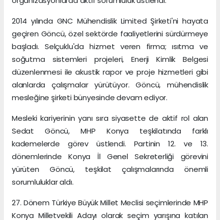
organizasyonlarda aktif sorumluluk üstlendi.
2014 yılında GNC Mühendislik Limited Şirketi'ni hayata
geçiren Göncü, özel sektörde faaliyetlerini sürdürmeye
başladı. Selçuklu'da hizmet veren firma; ısıtma ve
soğutma sistemleri projeleri, Enerji Kimlik Belgesi
düzenlenmesi ile akustik rapor ve proje hizmetleri gibi
alanlarda çalışmalar yürütüyor. Göncü, mühendislik
mesleğine şirketi bünyesinde devam ediyor.
Mesleki kariyerinin yanı sıra siyasette de aktif rol alan
Sedat Göncü, MHP Konya teşkilatında farklı
kademelerde görev üstlendi. Partinin 12. ve 13.
dönemlerinde Konya İl Genel Sekreterliği görevini
yürüten Göncü, teşkilat çalışmalarında önemli
sorumluluklar aldı.
27. Dönem Türkiye Büyük Millet Meclisi seçimlerinde MHP
Konya Milletvekili Adayı olarak seçim yarışına katılan