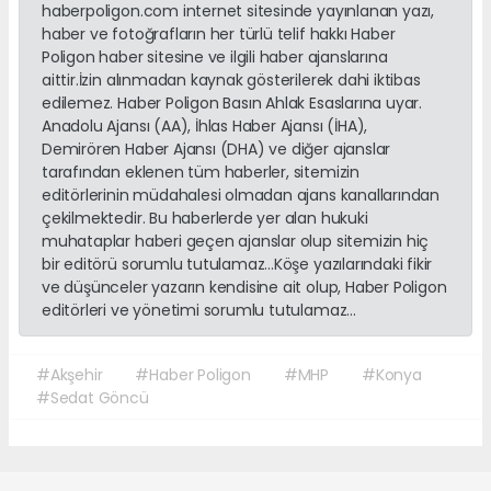
haberpoligon.com internet sitesinde yayınlanan yazı,
haber ve fotoğrafların her türlü telif hakkı Haber
Poligon haber sitesine ve ilgili haber ajanslarına
aittir.İzin alınmadan kaynak gösterilerek dahi iktibas
edilemez. Haber Poligon Basın Ahlak Esaslarına uyar.
Anadolu Ajansı (AA), İhlas Haber Ajansı (İHA),
Demirören Haber Ajansı (DHA) ve diğer ajanslar
tarafından eklenen tüm haberler, sitemizin
editörlerinin müdahalesi olmadan ajans kanallarından
çekilmektedir. Bu haberlerde yer alan hukuki
muhataplar haberi geçen ajanslar olup sitemizin hiç
bir editörü sorumlu tutulamaz...Köşe yazılarındaki fikir
ve düşünceler yazarın kendisine ait olup, Haber Poligon
editörleri ve yönetimi sorumlu tutulamaz...
#Akşehir
#Haber Poligon
#MHP
#Konya
#Sedat Göncü