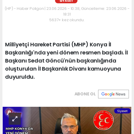
SIYASET
(HP) - Haber Poligon | 23.06.2026 - 10:38, Güncelleme: 23.06.2026 -
18:31
5637+ kez okundu.
Milliyetçi Hareket Partisi (MHP) Konya İl
Başkanlığı'nda yeni dönem resmen başladı. İl
Başkanı Sedat Göncü'nün başkanlığında
oluşturulan İl Başkanlık Divanı kamuoyuna
duyuruldu.
ABONE OL