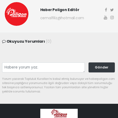
Haber Poligon Editör
cemalfiliz@hotmail.com
Okuyucu Yorumları
(0)
Gönder
Yorum yazarak Topluluk Kuralları’nı kabul etmiş bulunuyor ve haberpoligon.com
sitesine yaptığınız yorumunuzla ilgili doğrudan veya dolaylı tüm sorumluluğu
tek başınıza üstleniyorsunuz. Yazılan tüm yorumlardan site yönetimi hiçbir
şekilde sorumlu tutulamaz.