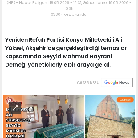
(HP) - Haber Poligon | 18.05.2026 - 12:31, Güncelleme: 19.05.2026 -
10:35
6330+ kez okundu.
Yeniden Refah Partisi Konya Milletvekili Ali
Yüksel, Akşehir’de gerçekleştirdiği temaslar
kapsamında Seyyid Mahmud Hayrani
Derneği yöneticileriyle bir araya geldi.
ABONE OL