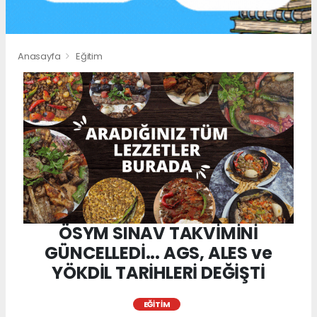
Anasayfa
Eğitim
ÖSYM SINAV TAKVİMİNİ
GÜNCELLEDİ... AGS, ALES ve
YÖKDİL TARİHLERİ DEĞİŞTİ
EĞITIM