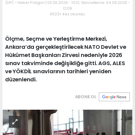
(HP) - Haber Poligon | 03.06.2026 - 13:01, Güncelleme: 04.06.2026 -
12:09
4523+ kez okundu.
Ölçme, Seçme ve Yerleştirme Merkezi,
Ankara’da gerçekleştirilecek NATO Devlet ve
Hükûmet Başkanları Zirvesi nedeniyle 2026
sınav takviminde değişikliğe gitti. AGS, ALES
ve YÖKDİL sınavlarının tarihleri yeniden
düzenlendi.
ABONE OL