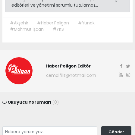
editörleri ve yönetimi sorumlu tutulamaz...
#Akşehir
#Haber Poligon
#Yunak
#Mahmut İşcan
#YKS
Haber Poligon Editör
cemalfiliz@hotmail.com
Okuyucu Yorumları
(0)
Gönder