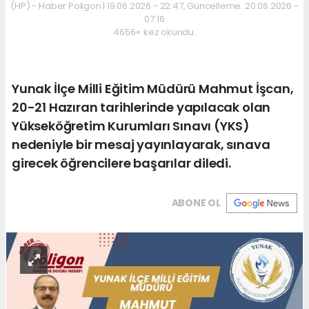
(HP) - Haber Poligon | 19.06.2026 - 22:47, Güncelleme: 20.06.2026 -
07:16
4656+ kez okundu.
Yunak İlçe Milli Eğitim Müdürü Mahmut İşcan,
20-21 Hazıran tarihlerinde yapılacak olan
Yükseköğretim Kurumları Sınavı (YKS)
nedeniyle bir mesaj yayınlayarak, sınava
girecek öğrencilere başarılar diledi.
ABONE OL