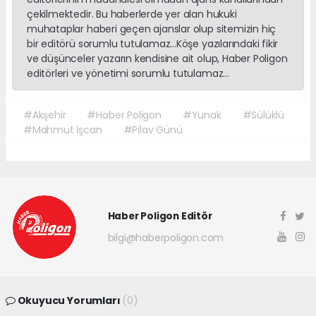
çekilmektedir. Bu haberlerde yer alan hukuki
muhataplar haberi geçen ajanslar olup sitemizin hiç
bir editörü sorumlu tutulamaz...Köşe yazılarındaki fikir
ve düşünceler yazarın kendisine ait olup, Haber Poligon
editörleri ve yönetimi sorumlu tutulamaz...
#Akşehir
#Haber Poligon
#Yunak
#Sülüklü
#Mahmut İşcan
#Pilav Günü
Haber Poligon Editör
bilgi@haberpoligon.com
Okuyucu Yorumları
(0)