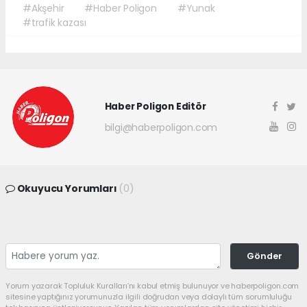
#Akşehir
#Haber Poligon
#Yunak
#trafik kazası
Haber Poligon Editör
bilgi@haberpoligon.com
Okuyucu Yorumları
(0)
Gönder
Yorum yazarak Topluluk Kuralları’nı kabul etmiş bulunuyor ve haberpoligon.com
sitesine yaptığınız yorumunuzla ilgili doğrudan veya dolaylı tüm sorumluluğu