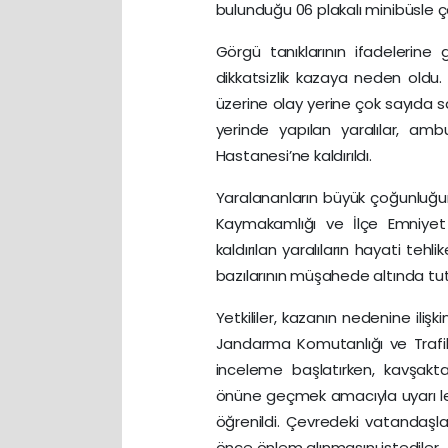
bulunduğu 06 plakalı minibüsle
Görgü tanıklarının ifadelerin
dikkatsizlik kazaya neden oldu
üzerine olay yerine çok sayıda sağ
yerinde yapılan yaralılar, amb
Hastanesi’ne kaldırıldı.
Yaralananların büyük çoğunluğunu
Kaymakamlığı ve İlçe Emniyet
kaldırılan yaralıların hayati tehl
bazılarının müşahede altında tutul
Yetkililer, kazanın nedenine iliş
Jandarma Komutanlığı ve Trafik 
inceleme başlatırken, kavşakta 
önüne geçmek amacıyla uyarı lev
öğrenildi. Çevredeki vatandaş
önce önlem alınmasını istediler.