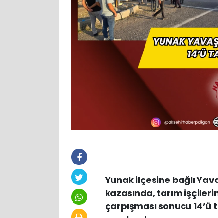
Yunak ilçesine bağlı Yav
kazasında, tarım işçilerin
çarpışması sonucu 14’ü ta