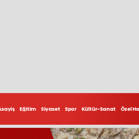
Asayiş
Eğitim
Siyaset
Spor
Kültür-Sanat
Özel H