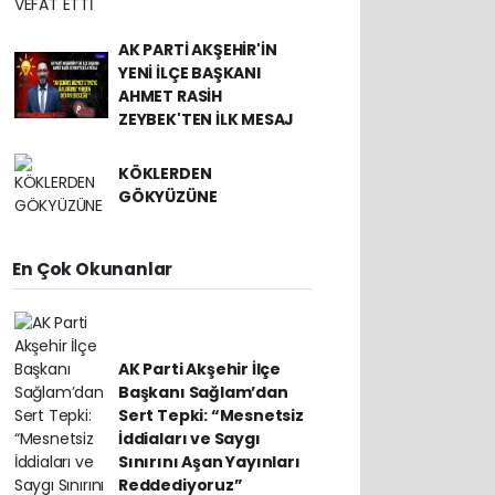
AK PARTİ AKŞEHİR'İN
YENİ İLÇE BAŞKANI
AHMET RASİH
ZEYBEK'TEN İLK MESAJ
KÖKLERDEN
GÖKYÜZÜNE
En Çok Okunanlar
AK Parti Akşehir İlçe
Başkanı Sağlam’dan
Sert Tepki: “Mesnetsiz
İddiaları ve Saygı
Sınırını Aşan Yayınları
Reddediyoruz”