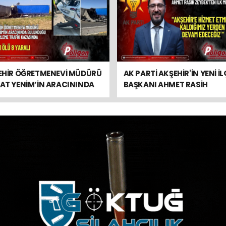
EHİR ÖĞRETMENEVİ MÜDÜRÜ
AK PARTİ AKŞEHİR'İN YENİ İL
AT YENİM’İN ARACININDA
BAŞKANI AHMET RASİH
UNDUĞU ZİNCİRLEME TRAFİK
ZEYBEK'TEN İLK MESAJ
SINDA 1 ÖLÜ 9 YARALI