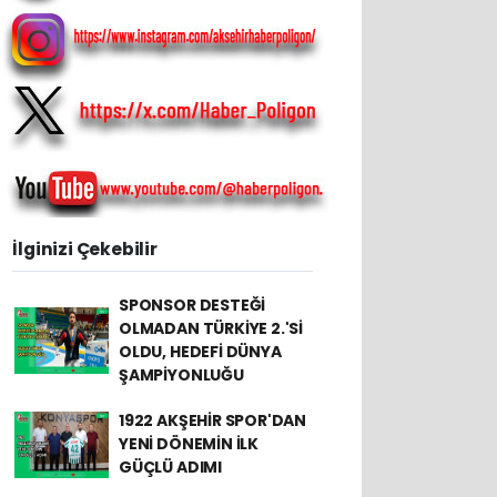
İlginizi Çekebilir
SPONSOR DESTEĞİ
OLMADAN TÜRKİYE 2.'Sİ
OLDU, HEDEFİ DÜNYA
ŞAMPİYONLUĞU
1922 AKŞEHİR SPOR'DAN
YENİ DÖNEMİN İLK
GÜÇLÜ ADIMI