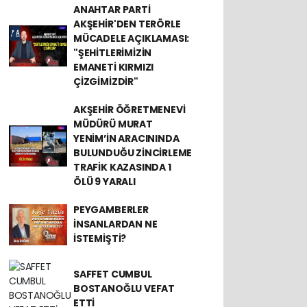
ANAHTAR PARTİ
AKŞEHİR'DEN TERÖRLE
MÜCADELE AÇIKLAMASI:
"ŞEHİTLERİMİZİN
EMANETİ KIRMIZI
ÇİZGİMİZDİR"
AKŞEHİR ÖĞRETMENEVİ
MÜDÜRÜ MURAT
YENİM’İN ARACININDA
BULUNDUĞU ZİNCİRLEME
TRAFİK KAZASINDA 1
ÖLÜ 9 YARALI
PEYGAMBERLER
İNSANLARDAN NE
İSTEMİŞTİ?
SAFFET CUMBUL
BOSTANOĞLU VEFAT
ETTİ