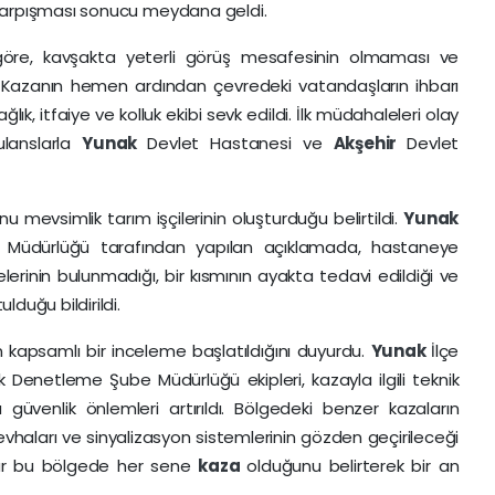
 çarpışması sonucu meydana geldi.
e göre, kavşakta yeterli görüş mesafesinin olmaması ve
. Kazanın hemen ardından çevredeki vatandaşların ihbarı
lık, itfaiye ve kolluk ekibi sevk edildi. İlk müdahaleleri olay
ulanslarla
Yunak
Devlet Hastanesi ve
Akşehir
Devlet
 mevsimlik tarım işçilerinin oluşturduğu belirtildi.
Yunak
 Müdürlüğü tarafından yapılan açıklamada, hastaneye
ikelerinin bulunmadığı, bir kısmının ayakta tedavi edildiği ve
duğu bildirildi.
kin kapsamlı bir inceleme başlatıldığını duyurdu.
Yunak
İlçe
Denetleme Şube Müdürlüğü ekipleri, kazayla ilgili teknik
güvenlik önlemleri artırıldı. Bölgedeki benzer kazaların
haları ve sinyalizasyon sistemlerinin gözden geçirileceği
lar bu bölgede her sene
kaza
olduğunu belirterek bir an