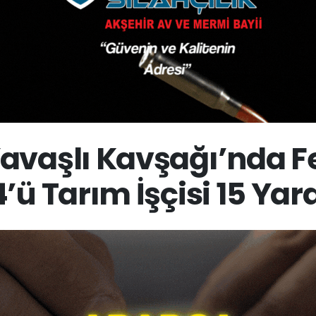
avaşlı Kavşağı’nda Fe
4’ü Tarım İşçisi 15 Yara