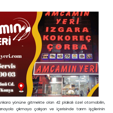
nkara yönüne gitmekte olan 42 plakalı özel otomobilin,
ayola çıkmaya çalışan ve içerisinde tarım işçilerinin