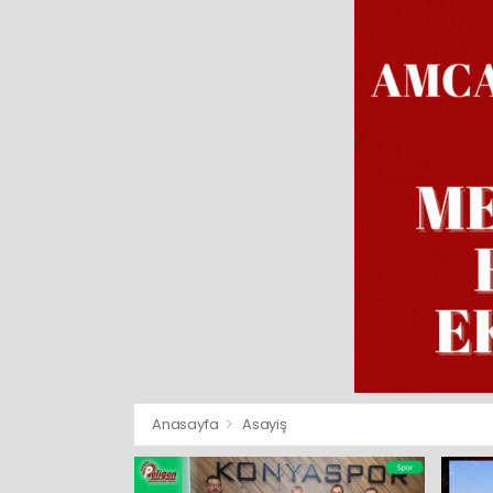
Anasayfa
Asayiş