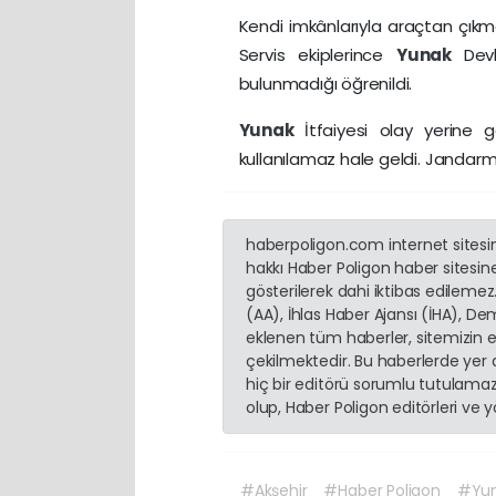
Kendi imkânlarıyla araçtan çıkma
Servis ekiplerince
Yunak
Dev
bulunmadığı öğrenildi.
Yunak
İtfaiyesi olay yerin
kullanılamaz hale geldi. Jandarma 
haberpoligon.com internet sitesind
hakkı Haber Poligon haber sitesine 
gösterilerek dahi iktibas edilemez
(AA), İhlas Haber Ajansı (İHA), D
eklenen tüm haberler, sitemizin 
çekilmektedir. Bu haberlerde yer
hiç bir editörü sorumlu tutulamaz.
olup, Haber Poligon editörleri ve
#Akşehir
#Haber Poligon
#Yu