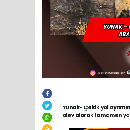
Yunak- Çeltik yol ayrım
alev alarak tamamen yand