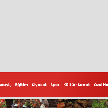
Asayiş
Eğitim
Siyaset
Spor
Kültür-Sanat
Özel H