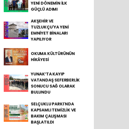
YENİ DÖNEMİN İLK
GÜÇLÜ ADIMI
AKŞEHİR VE
TUZLUKÇU'YA YENİ
EMNİYET BİNALARI
YAPILIYOR
OKUMA KÜLTÜRÜNÜN
HİKÂYESİ
YUNAK’TA KAYIP
VATANDAŞ SEFERBERLİK
SONUCU SAĞ OLARAK
BULUNDU
SELÇUKLU PARKI'NDA
KAPSAMLI TEMİZLİK VE
BAKIM ÇALIŞMASI
BAŞLATILDI