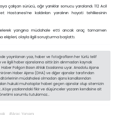
ya çalışan sürücü, ağır yanıklar sonucu yaralandı. 112 Acil
let Hastanesi’ne kaldırılan yaralının hayati tehlikesinin
e gelerek yangına müdahale etti ancak araç tamamen
ekipleri, olayla ilgili soruşturma başlattı.
e yayınlanan yazı, haber ve fotoğrafların her türlü telif
ve ilgili haber ajanslarına aittir.İzin alınmadan kaynak
. Haber Poligon Basın Ahlak Esaslarına uyar. Anadolu Ajansı
emirören Haber Ajansı (DHA) ve diğer ajanslar tarafından
editörlerinin müdahalesi olmadan ajans kanallarından
 alan hukuki muhataplar haberi geçen ajanslar olup sitemizin
..Köşe yazılarındaki fikir ve düşünceler yazarın kendisine ait
 yönetimi sorumlu tutulamaz...
nak
#Araç Yangını