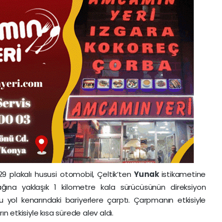
129 plakalı hususi otomobil, Çeltik’ten
Yunak
istikametine
ağına yaklaşık 1 kilometre kala sürücüsünün direksiyon
 yol kenarındaki bariyerlere çarptı. Çarpmanın etkisiyle
ın etkisiyle kısa sürede alev aldı.