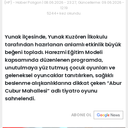
(HP) - Haber Poligon | 08.06.2026 - 23:27, Güncelleme: 09.06.2026 -
12:19
5244+ kez okundu.
Yunak ilçesinde, Yunak Kuzören İlkokulu
tarafından hazırlanan anlamlı etkinlik büyük
beğeni topladı. Harezmi Eğitim Modeli
kapsamında düzenlenen programda,
unutulmaya yüz tutmuş çocuk oyunları ve
geleneksel oyuncaklar tanıtılırken, sağlıklı
beslenme alışkanlıklarına dikkat çeken “Abur
Cubur Mahallesi” adlı tiyatro oyunu
sahnelendi.
ABONE OL