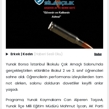
Erkek
|
Kadın
(Haberi Sesli Oku)
Yunak Borsa İstanbul İlkokulu Çok Amaçlı Salonu’nda
gerçekleştirilen etkinlikte ilkokul 2 ve 3. sınıf öğrencileri
sahne aldı. Öğrencilerin performansı izleyicilerden tam
not alırken, salonu dolduran davetliler keyifli anlar
yaşadı.
Programa; Yunak Kaymakamı Can Alperen Taşavlı,
Yunak İlçe Milli Eğitim Müdürü Mahmut İşcan, AK Parti